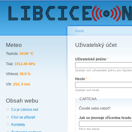
Sk
ma
co
Domů
Meteo
You are here
Uživatelský účet
Primary tabs
Teplota:
34.86 °C
Uživatelské jméno
*
Tlak:
1012.46 hPa
Zadejte své uživatelské jméno pro Spolek 
Vlhkost:
36.9 %
Heslo
*
Vítr:
ZSZ
,
0 m/s
Zadejte své heslo.
CAPTCHA
Obsah webu
Člověk nebo robot?
Co je Libcice.net
Chci se připojit
Jak se jmenuje zřícenina hradu
Kontakty
Fill in the blank.