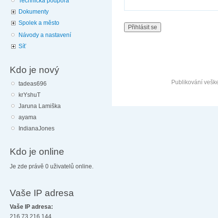
Technická podpora
Dokumenty
Spolek a město
Návody a nastavení
Síť
Kdo je nový
Publikování vešk
tadeas696
krYshuT
Jaruna Lamiška
ayama
IndianaJones
Kdo je online
Je zde právě 0 uživatelů online.
Vaše IP adresa
Vaše IP adresa:
216.73.216.144