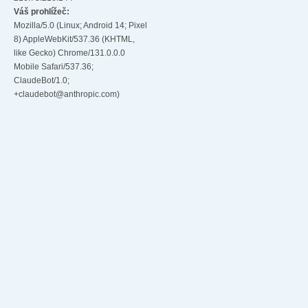
Váš prohlížeč:
Mozilla/5.0 (Linux; Android 14; Pixel
8) AppleWebKit/537.36 (KHTML,
like Gecko) Chrome/131.0.0.0
Mobile Safari/537.36;
ClaudeBot/1.0;
+claudebot@anthropic.com)