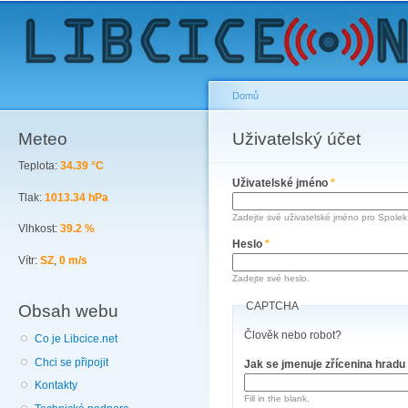
Sk
ma
co
Domů
Meteo
You are here
Uživatelský účet
Primary tabs
Teplota:
34.39 °C
Uživatelské jméno
*
Tlak:
1013.34 hPa
Zadejte své uživatelské jméno pro Spolek 
Vlhkost:
39.2 %
Heslo
*
Vítr:
SZ
,
0 m/s
Zadejte své heslo.
CAPTCHA
Obsah webu
Člověk nebo robot?
Co je Libcice.net
Chci se připojit
Jak se jmenuje zřícenina hradu
Kontakty
Fill in the blank.