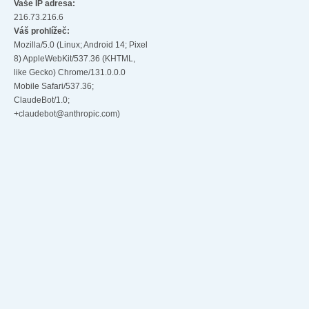
Vaše IP adresa:
216.73.216.6
Váš prohlížeč:
Mozilla/5.0 (Linux; Android 14; Pixel
8) AppleWebKit/537.36 (KHTML,
like Gecko) Chrome/131.0.0.0
Mobile Safari/537.36;
ClaudeBot/1.0;
+claudebot@anthropic.com)