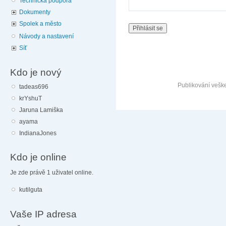
Technická podpora
Dokumenty
Spolek a město
Návody a nastavení
Síť
Kdo je nový
Publikování vešk
tadeas696
krYshuT
Jaruna Lamiška
ayama
IndianaJones
Kdo je online
Je zde právě 1 uživatel online.
kutilguta
Vaše IP adresa