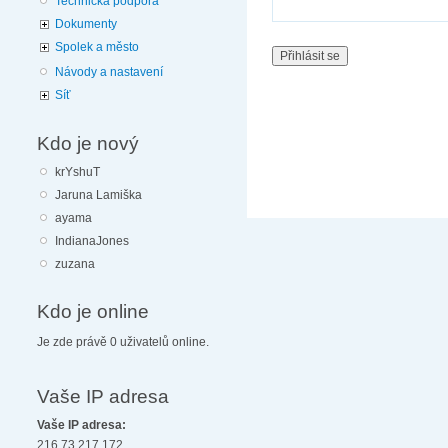
Technická podpora
Dokumenty
Spolek a město
Návody a nastavení
Síť
Kdo je nový
krYshuT
Jaruna Lamiška
ayama
IndianaJones
zuzana
Kdo je online
Je zde právě 0 uživatelů online.
Vaše IP adresa
Vaše IP adresa:
216.73.217.172