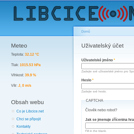
Domů
Meteo
You are here
Uživatelský účet
Primary tabs
Teplota:
32.12 °C
Uživatelské jméno
*
Tlak:
1015.53 hPa
Zadejte své uživatelské jméno pro Spo
Vlhkost:
39.9 %
Heslo
*
Vítr:
J
,
0 m/s
Zadejte své heslo.
CAPTCHA
Obsah webu
Člověk nebo robot?
Co je Libcice.net
Chci se připojit
Jak se jmenuje zřícenina hr
Kontakty
Fill in the blank.