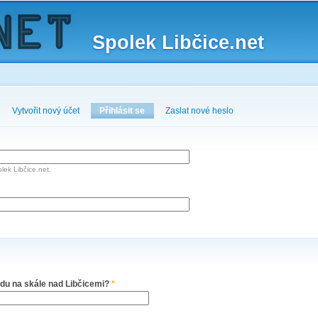
Skip to
main
Spolek Libčice.net
content
Vytvořit nový účet
Přihlásit se
(active tab)
Zaslat nové heslo
lek Libčice.net.
adu na skále nad Libčicemi?
*