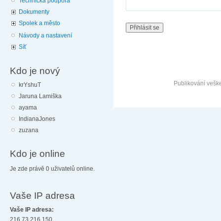
Technická podpora
Dokumenty
Spolek a město
Návody a nastavení
Síť
Kdo je nový
Publikování vešk
krYshuT
Jaruna Lamiška
ayama
IndianaJones
zuzana
Kdo je online
Je zde právě 0 uživatelů online.
Vaše IP adresa
Vaše IP adresa:
216.73.216.150