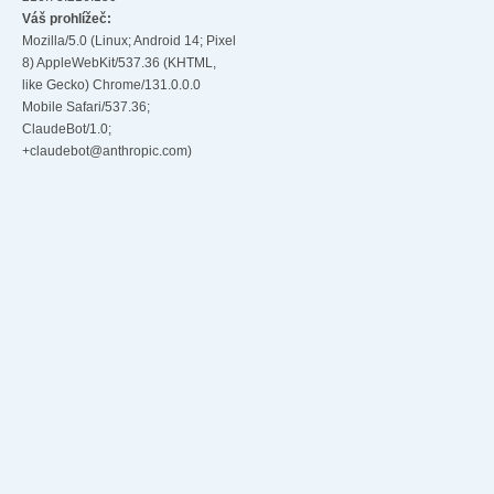
Váš prohlížeč:
Mozilla/5.0 (Linux; Android 14; Pixel
8) AppleWebKit/537.36 (KHTML,
like Gecko) Chrome/131.0.0.0
Mobile Safari/537.36;
ClaudeBot/1.0;
+claudebot@anthropic.com)