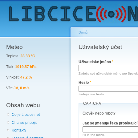
Sk
ma
co
Domů
Meteo
You are here
Uživatelský účet
Primary tabs
Teplota:
28.33 °C
Uživatelské jméno
*
Tlak:
1019.57 hPa
Zadejte své uživatelské jméno pro Spolek 
Vlhkost:
47.2 %
Heslo
*
Vítr:
JV
,
0 m/s
Zadejte své heslo.
CAPTCHA
Obsah webu
Člověk nebo robot?
Co je Libcice.net
Chci se připojit
Jak se jmenuje řeka protékajíc
Kontakty
Fill in the blank.