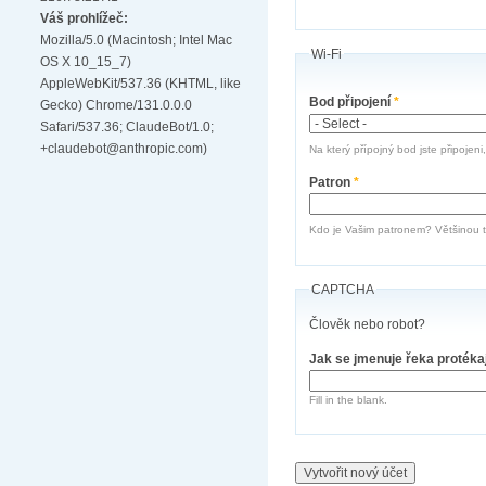
Váš prohlížeč:
Mozilla/5.0 (Macintosh; Intel Mac
Wi-Fi
OS X 10_15_7)
AppleWebKit/537.36 (KHTML, like
Bod připojení
*
Gecko) Chrome/131.0.0.0
Safari/537.36; ClaudeBot/1.0;
+claudebot@anthropic.com)
Na který přípojný bod jste připojeni
Patron
*
Kdo je Vašim patronem? Většinou te
CAPTCHA
Člověk nebo robot?
Jak se jmenuje řeka protéka
Fill in the blank.