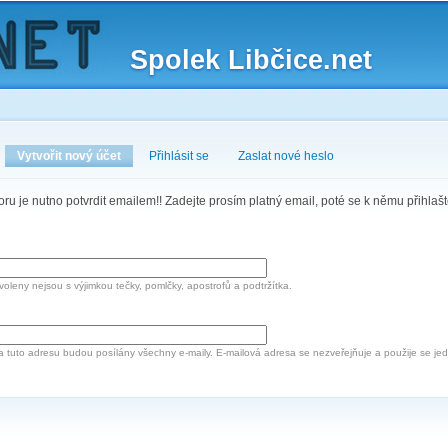
Skip to
main
Spolek Libčice.net
content
Vytvořit nový účet
(active tab)
Přihlásit se
Zaslat nové heslo
oru je nutno potvrdit emailem!! Zadejte prosím platný email, poté se k němu přihlaš
oleny nejsou s výjimkou tečky, pomlčky, apostrofů a podtržítka.
a tuto adresu budou posílány všechny e-maily. E-mailová adresa se nezveřejňuje a použije se 