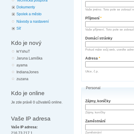
Technická podpora
Dokumenty
Vaše jméno. Toto pole se zobrazí n
Spolek a město
Příjmení
*
Návody a nastavení
Síť
Vaše příjmení. Toto pole se zobrazí
Domácí stránky
Kdo je nový
Pokud máte svůj web, uveďte adre
krYshuT
Jaruna Lamiška
Adresa
*
ayama
Ulice, č.p.
IndianaJones
zuzana
Personal
Kdo je online
Zájmy, koníčky
Je zde právě 0 uživatelů online.
Zájmy, koníčky
Vaše IP adresa
Zaměstnání
Vaše IP adresa:
Zaměstnání
216.73.217.1