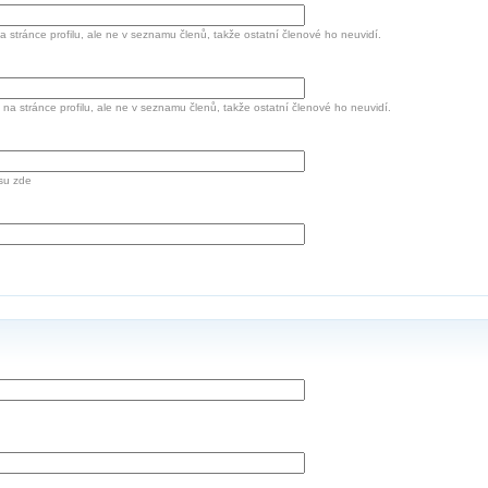
a stránce profilu, ale ne v seznamu členů, takže ostatní členové ho neuvidí.
 na stránce profilu, ale ne v seznamu členů, takže ostatní členové ho neuvidí.
su zde