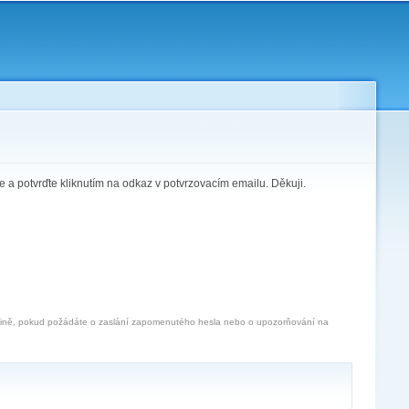
te a potvrďte kliknutím na odkaz v potvrzovacím emailu. Děkuji.
jedině, pokud požádáte o zaslání zapomenutého hesla nebo o upozorňování na