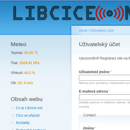
Domů
›
Uživatelský účet
Meteo
You are here
Uživatelský účet
Primary tabs
Teplota:
25.05 °C
Upozornění!! Registraci zde na f
Tlak:
1020.41 hPa
Uživatelské jméno
*
Vlhkost:
44.2 %
Vítr:
SV
,
0 m/s
Mezery jsou povoleny. Interpunkce pov
E-mailová adresa
*
Obsah webu
Zadejte platnou e-mailovou adresu. N
novinky.
Co je Libcice.net
Contact
Chci se připojit
Kontakty
Jméno
*