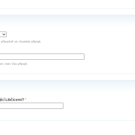
, případně se chystáte připojit.
n, kdo Vás připojil..
jící Libčicemi?
*