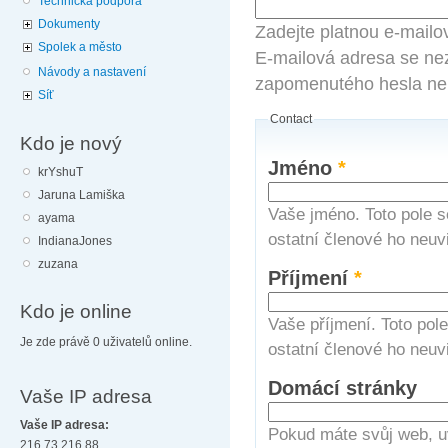
Technická podpora
Dokumenty
Zadejte platnou e-mailo
Spolek a město
E-mailová adresa se nez
Návody a nastavení
zapomenutého hesla neb
Síť
Contact
Kdo je nový
Jméno
*
krYshuT
Jaruna Lamiška
Vaše jméno. Toto pole s
ayama
ostatní členové ho neuvi
IndianaJones
zuzana
Příjmení
*
Kdo je online
Vaše příjmení. Toto pol
Je zde právě 0 uživatelů online.
ostatní členové ho neuvi
Domácí stránky
Vaše IP adresa
Vaše IP adresa:
Pokud máte svůj web, u
216.73.216.88