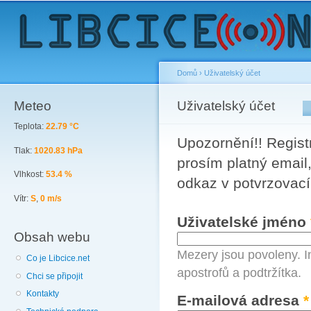
Sk
ma
co
Domů
›
Uživatelský účet
Meteo
You are here
Uživatelský účet
Primary tabs
Teplota:
22.79 °C
Upozornění!! Registr
Tlak:
1020.83 hPa
prosím platný email,
Vlhkost:
53.4 %
odkaz v potvrzovací
Vítr:
S
,
0 m/s
Uživatelské jméno
Obsah webu
Mezery jsou povoleny. I
Co je Libcice.net
apostrofů a podtržítka.
Chci se připojit
Kontakty
E-mailová adresa
*