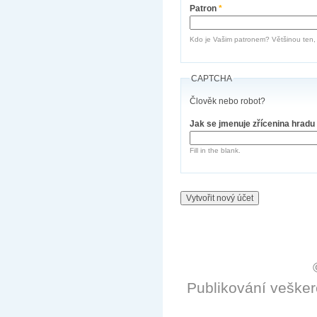
Patron
*
Kdo je Vašim patronem? Většinou ten, k
CAPTCHA
Člověk nebo robot?
Jak se jmenuje zřícenina hradu
Fill in the blank.
Publikování veške