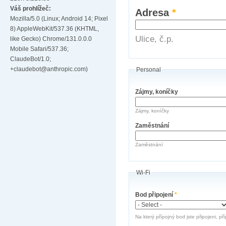
Váš prohlížeč:
Adresa
*
Mozilla/5.0 (Linux; Android 14; Pixel
8) AppleWebKit/537.36 (KHTML,
Ulice, č.p.
like Gecko) Chrome/131.0.0.0
Mobile Safari/537.36;
ClaudeBot/1.0;
+claudebot@anthropic.com)
Personal
Zájmy, koníčky
Zájmy, koníčky
Zaměstnání
Zaměstnání
Wi-Fi
Bod připojení
*
Na který přípojný bod jste připojeni, př