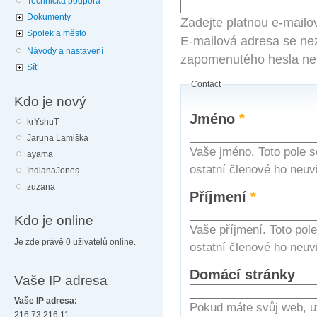
Technická podpora
Dokumenty
Zadejte platnou e-mailo
Spolek a město
E-mailová adresa se nez
Návody a nastavení
zapomenutého hesla neb
Síť
Contact
Kdo je nový
Jméno
*
krYshuT
Jaruna Lamiška
Vaše jméno. Toto pole s
ayama
ostatní členové ho neuvi
IndianaJones
zuzana
Příjmení
*
Kdo je online
Vaše příjmení. Toto pol
Je zde právě 0 uživatelů online.
ostatní členové ho neuvi
Domácí stránky
Vaše IP adresa
Vaše IP adresa:
Pokud máte svůj web, u
216.73.216.11