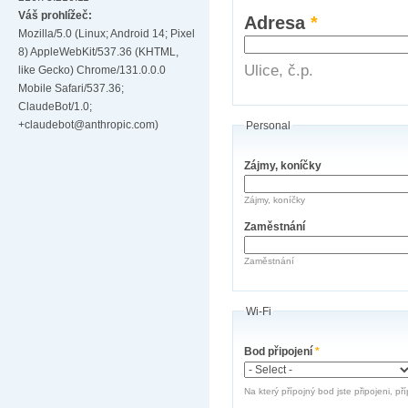
Váš prohlížeč:
Adresa
*
Mozilla/5.0 (Linux; Android 14; Pixel
8) AppleWebKit/537.36 (KHTML,
Ulice, č.p.
like Gecko) Chrome/131.0.0.0
Mobile Safari/537.36;
ClaudeBot/1.0;
+claudebot@anthropic.com)
Personal
Zájmy, koníčky
Zájmy, koníčky
Zaměstnání
Zaměstnání
Wi-Fi
Bod připojení
*
Na který přípojný bod jste připojeni, př