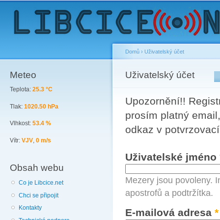
Sk
ma
co
Domů
›
Uživatelský účet
Meteo
You are here
Uživatelský účet
Primary tabs
Teplota:
25.3 °C
Upozornění!! Registr
Tlak:
1020.50 hPa
prosím platný email,
Vlhkost:
53.4 %
odkaz v potvrzovací
Vítr:
VJV
,
0 m/s
Uživatelské jméno
Obsah webu
Mezery jsou povoleny. I
Co je Libcice.net
apostrofů a podtržítka.
Chci se připojit
Kontakty
E-mailová adresa
*