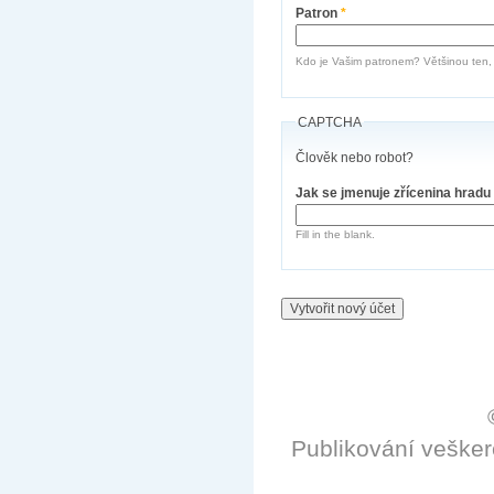
Patron
*
Kdo je Vašim patronem? Většinou ten, k
CAPTCHA
Člověk nebo robot?
Jak se jmenuje zřícenina hradu
Fill in the blank.
Publikování veške