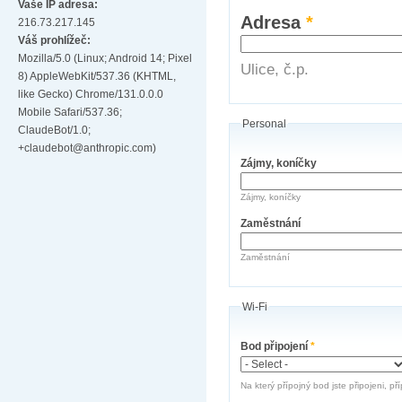
Vaše IP adresa:
Adresa
*
216.73.217.145
Váš prohlížeč:
Mozilla/5.0 (Linux; Android 14; Pixel
Ulice, č.p.
8) AppleWebKit/537.36 (KHTML,
like Gecko) Chrome/131.0.0.0
Mobile Safari/537.36;
Personal
ClaudeBot/1.0;
+claudebot@anthropic.com)
Zájmy, koníčky
Zájmy, koníčky
Zaměstnání
Zaměstnání
Wi-Fi
Bod připojení
*
Na který přípojný bod jste připojeni, př