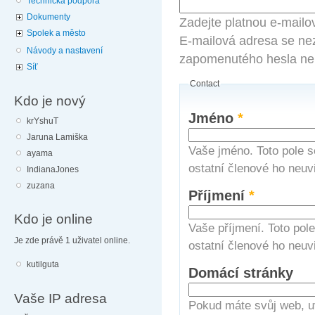
Technická podpora
Dokumenty
Zadejte platnou e-mailo
Spolek a město
E-mailová adresa se nez
Návody a nastavení
zapomenutého hesla neb
Síť
Contact
Kdo je nový
Jméno
*
krYshuT
Jaruna Lamiška
Vaše jméno. Toto pole s
ayama
ostatní členové ho neuvi
IndianaJones
zuzana
Příjmení
*
Kdo je online
Vaše příjmení. Toto pol
Je zde právě 1 uživatel online.
ostatní členové ho neuvi
kutilguta
Domácí stránky
Vaše IP adresa
Pokud máte svůj web, u