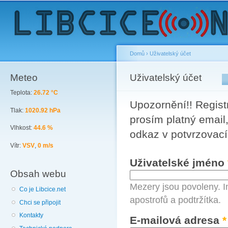
Sk
ma
co
Domů
›
Uživatelský účet
Meteo
You are here
Uživatelský účet
Primary tabs
Teplota:
26.72 °C
Upozornění!! Registr
Tlak:
1020.92 hPa
prosím platný email,
Vlhkost:
44.6 %
odkaz v potvrzovací
Vítr:
VSV
,
0 m/s
Uživatelské jméno
Obsah webu
Mezery jsou povoleny. I
Co je Libcice.net
apostrofů a podtržítka.
Chci se připojit
Kontakty
E-mailová adresa
*