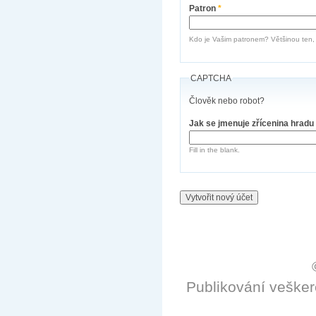
Patron
*
Kdo je Vašim patronem? Většinou ten, k
CAPTCHA
Člověk nebo robot?
Jak se jmenuje zřícenina hradu
Fill in the blank.
Publikování veške