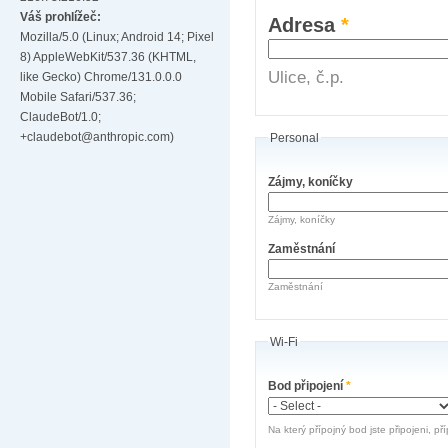
Váš prohlížeč:
Adresa
*
Mozilla/5.0 (Linux; Android 14; Pixel
8) AppleWebKit/537.36 (KHTML,
Ulice, č.p.
like Gecko) Chrome/131.0.0.0
Mobile Safari/537.36;
ClaudeBot/1.0;
+claudebot@anthropic.com)
Personal
Zájmy, koníčky
Zájmy, koníčky
Zaměstnání
Zaměstnání
Wi-Fi
Bod připojení
*
Na který přípojný bod jste připojeni, př