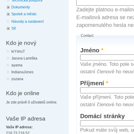
Technická podpora
Dokumenty
Zadejte platnou e-mailo
Spolek a město
E-mailová adresa se nez
Návody a nastavení
zapomenutého hesla neb
Síť
Contact
Kdo je nový
Jméno
*
krYshuT
Jaruna Lamiška
Vaše jméno. Toto pole s
ayama
ostatní členové ho neuvi
IndianaJones
zuzana
Příjmení
*
Kdo je online
Vaše příjmení. Toto pol
Je zde právě 0 uživatelů online.
ostatní členové ho neuvi
Domácí stránky
Vaše IP adresa
Vaše IP adresa:
Pokud máte svůj web, u
216.73.216.52