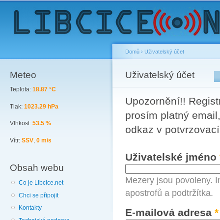
Sk
ma
co
Domů
›
Uživatelský účet
Meteo
You are here
Uživatelský účet
Primary tabs
Teplota:
18.87 °C
Upozornění!! Registr
Tlak:
1023.29 hPa
prosím platný email,
Vlhkost:
53.5 %
odkaz v potvrzovací
Vítr:
SSV
,
0 m/s
Uživatelské jméno
Obsah webu
Mezery jsou povoleny. I
Co je Libcice.net
apostrofů a podtržítka.
Chci se připojit
Kontakty
E-mailová adresa
*