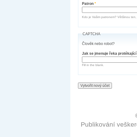
Patron
*
Kdo je Vašim patronem? Většinou ten, k
CAPTCHA
Člověk nebo robot?
Jak se jmenuje řeka protékajíc
Fill in the blank.
Publikování veške