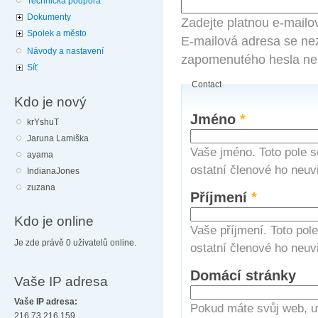
Technická podpora
Dokumenty
Zadejte platnou e-mailo
Spolek a město
E-mailová adresa se nez
Návody a nastavení
zapomenutého hesla neb
Síť
Contact
Kdo je nový
Jméno
*
krYshuT
Jaruna Lamiška
Vaše jméno. Toto pole s
ayama
ostatní členové ho neuvi
IndianaJones
zuzana
Příjmení
*
Kdo je online
Vaše příjmení. Toto pol
Je zde právě 0 uživatelů online.
ostatní členové ho neuvi
Domácí stránky
Vaše IP adresa
Vaše IP adresa:
Pokud máte svůj web, u
216.73.216.159