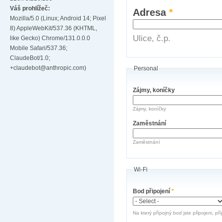
Váš prohlížeč:
Adresa
*
Mozilla/5.0 (Linux; Android 14; Pixel
8) AppleWebKit/537.36 (KHTML,
Ulice, č.p.
like Gecko) Chrome/131.0.0.0
Mobile Safari/537.36;
ClaudeBot/1.0;
+claudebot@anthropic.com)
Personal
Zájmy, koníčky
Zájmy, koníčky
Zaměstnání
Zaměstnání
Wi-Fi
Bod připojení
*
Na který přípojný bod jste připojeni, př