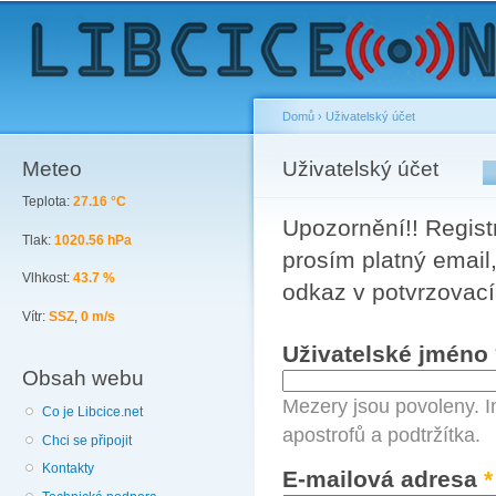
Sk
ma
co
Domů
›
Uživatelský účet
Meteo
You are here
Uživatelský účet
Primary tabs
Teplota:
27.16 °C
Upozornění!! Registr
Tlak:
1020.56 hPa
prosím platný email,
Vlhkost:
43.7 %
odkaz v potvrzovací
Vítr:
SSZ
,
0 m/s
Uživatelské jméno
Obsah webu
Mezery jsou povoleny. I
Co je Libcice.net
apostrofů a podtržítka.
Chci se připojit
Kontakty
E-mailová adresa
*