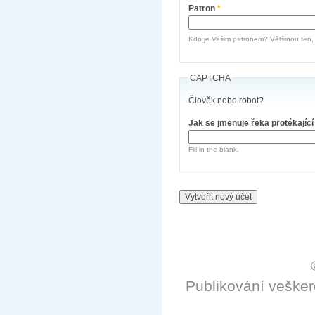
Patron
*
Kdo je Vašim patronem? Většinou ten, k
CAPTCHA
Člověk nebo robot?
Jak se jmenuje řeka protékajíc
Fill in the blank.
Publikování veške