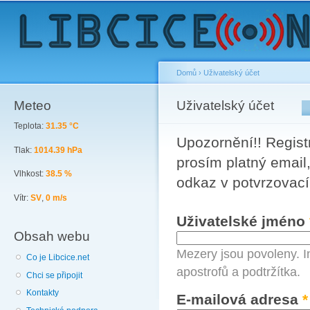
Sk
ma
co
Domů
›
Uživatelský účet
Meteo
You are here
Uživatelský účet
Primary tabs
Teplota:
31.35 °C
Upozornění!! Registr
Tlak:
1014.39 hPa
prosím platný email,
Vlhkost:
38.5 %
odkaz v potvrzovací
Vítr:
SV
,
0 m/s
Uživatelské jméno
Obsah webu
Mezery jsou povoleny. I
Co je Libcice.net
apostrofů a podtržítka.
Chci se připojit
Kontakty
E-mailová adresa
*