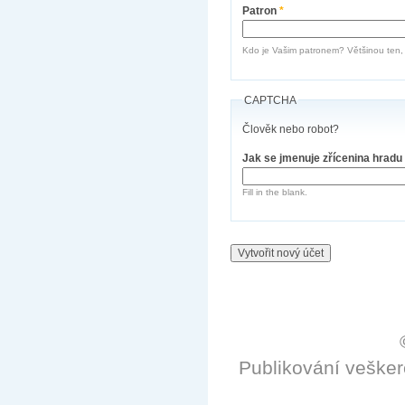
Patron
*
Kdo je Vašim patronem? Většinou ten, k
CAPTCHA
Člověk nebo robot?
Jak se jmenuje zřícenina hradu
Fill in the blank.
Publikování veške