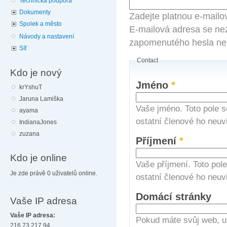
Technická podpora
Dokumenty
Zadejte platnou e-mailo
Spolek a město
E-mailová adresa se nez
Návody a nastavení
zapomenutého hesla neb
Síť
Contact
Kdo je nový
Jméno
*
krYshuT
Jaruna Lamiška
Vaše jméno. Toto pole s
ayama
ostatní členové ho neuvi
IndianaJones
zuzana
Příjmení
*
Kdo je online
Vaše příjmení. Toto pol
Je zde právě 0 uživatelů online.
ostatní členové ho neuvi
Domácí stránky
Vaše IP adresa
Vaše IP adresa:
Pokud máte svůj web, u
216.73.217.94