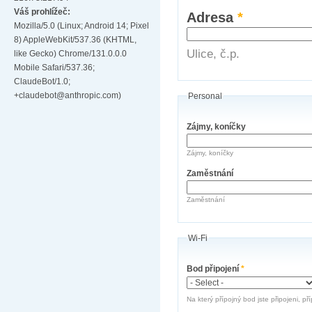
Váš prohlížeč:
Adresa
*
Mozilla/5.0 (Linux; Android 14; Pixel
8) AppleWebKit/537.36 (KHTML,
Ulice, č.p.
like Gecko) Chrome/131.0.0.0
Mobile Safari/537.36;
ClaudeBot/1.0;
+claudebot@anthropic.com)
Personal
Zájmy, koníčky
Zájmy, koníčky
Zaměstnání
Zaměstnání
Wi-Fi
Bod připojení
*
Na který přípojný bod jste připojeni, př