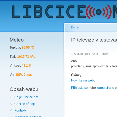
Domů
Meteo
You are here
IP televize v testov
Teplota:
26.55 °C
1. August 2014 - 0:28 —
mika
Tlak:
1019.73 hPa
Ahoj,
Vlhkost:
43.1 %
pro členy jsme zprovoznili IP tel
Vítr:
SSV
,
0 m/s
Články:
Novinky na webu
Přihlaste se
nebo
zaregistrujte
p
Obsah webu
Co je Libcice.net
Chci se připojit
Kontakty