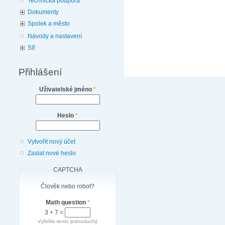
Technická podpora
Dokumenty
Spolek a město
Návody a nastavení
Síť
Přihlášení
Uživatelské jméno
*
Heslo
*
Vytvořit nový účet
Zaslat nové heslo
CAPTCHA
Člověk nebo robot?
Math question
*
3 + 7 =
Vyřešte tento jednoduchý