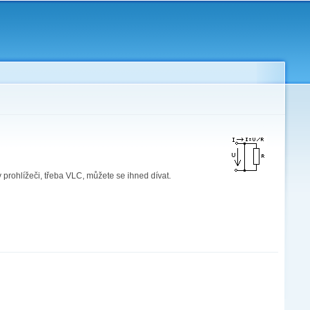
 prohlížeči, třeba VLC, můžete se ihned dívat.