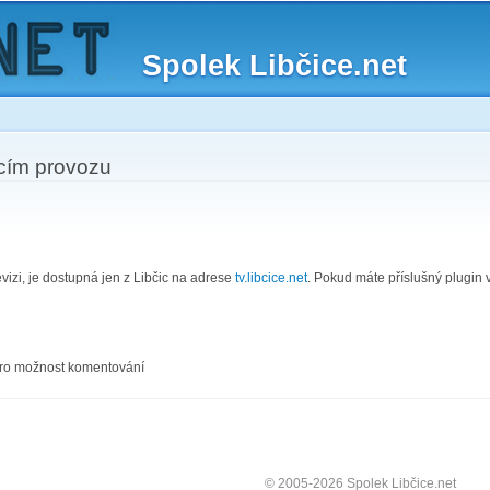
Skip to
main
Spolek Libčice.net
content
acím provozu
evizi, je dostupná jen z Libčic na adrese
tv.libcice.net
. Pokud máte příslušný plugin v
ro možnost komentování
© 2005-2026 Spolek Libčice.net