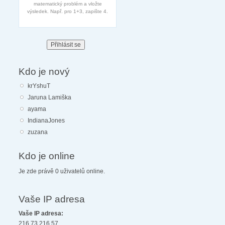
matematický problém a vložte
výsledek. Např. pro 1+3, zapište 4.
Kdo je nový
krYshuT
Jaruna Lamiška
ayama
IndianaJones
zuzana
Kdo je online
Je zde právě 0 uživatelů online.
Vaše IP adresa
Vaše IP adresa:
216.73.216.57