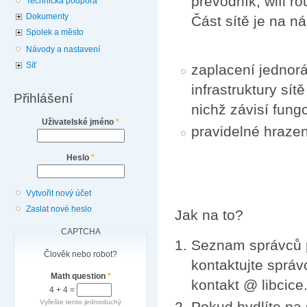
převodník, wifi ro
Technická podpora
Dokumenty
Část sítě je na n
Spolek a město
Návody a nastavení
Síť
zaplacení jednor
infrastruktury sít
Přihlášení
nichž závisí fungo
Uživatelské jméno
*
pravidelné hraze
Heslo
*
Vytvořit nový účet
Zaslat nové heslo
Jak na to?
CAPTCHA
Seznam správců 
Člověk nebo robot?
kontaktujte správ
Math question
*
kontakt @ libcice
4 + 4 =
Vyřešte tento jednoduchý
Pokud bydlíte na 