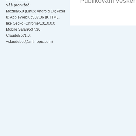
Publikování veške
Váš prohlížeč:
Mozilla/5.0 (Linux; Android 14; Pixel
8) AppleWebKit/537.36 (KHTML,
like Gecko) Chrome/131.0.0.0
Mobile Safari/537.36;
ClaudeBot/1.0;
+claudebot@anthropic.com)