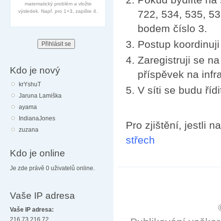
matematický problém a vložte
výsledek. Např. pro 1+3, zapište 4.
722, 534, 535, 53
bodem číslo 3.
Postup koordinuj
Zaregistruji se n
Kdo je nový
příspěvek na infr
krYshuT
V síti se budu ří
Jaruna Lamiška
ayama
IndianaJones
Pro zjištění, jestli 
zuzana
střech
Kdo je online
Je zde právě 0 uživatelů online.
Vaše IP adresa
Vaše IP adresa:
216.73.216.72