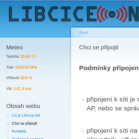
Sk
ma
co
Domů
Meteo
You are here
Chci se připojit
Teplota:
15.84 °C
Podmínky připojení 
Tlak:
1022.03 hPa
Vlhkost:
62.6 %
Vítr:
JJZ
,
0 m/s
připojení k síti
Obsah webu
AP, nebo se správ
Co je Libcice.net
Chci se připojit
připojení k síti n
Kontakty