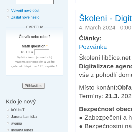
Vytvořit nový účet
Školení - Dig
Zaslat nové heslo
4. March 2024 - 0:0
CAPTCHA
Člověk nebo robot?
Články:
Pozvánka
Math question
*
18 + 2 =
Školení libčice.net
Vyřešte tento jednoduchý
matematický problém a vložte
Digitalizace agen
výsledek. Např. pro 1+3, zapište 4.
vše z pohodlí dom
Místo konání:
Obřa
Termíny:
21.3.
202
Kdo je nový
Bezpečnost obec
krYshuT
● Zabezpečení a h
Jaruna Lamiška
ayama
● Bezpečnostní n
IndianaJones