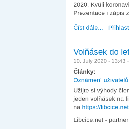
2020. Kvůli koronav
Prezentace i zápis 
Číst dále...
about Prezentac
Přihlas
Volňásek do le
10. July 2020 - 13:43
Články:
Oznámení uživatel
Užijte si výhody čle
jeden volňásek na f
na
https://libcice.net
Libcice.net - partne