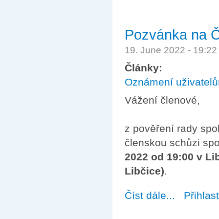
Pozvánka na Č
19. June 2022 - 19:2
Články:
Oznámení uživatel
Vážení členové,
z pověření rady spol
členskou schůzi spol
2022 od 19:00 v Lib
Libčice)
.
Číst dále...
about Pozvánka 
Přihlas