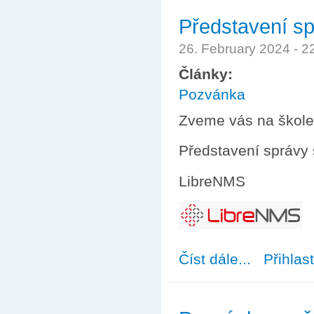
Představení sp
26. February 2024 - 
Články:
Pozvánka
Zveme vás na školen
Představení správy 
LibreNMS
Číst dále...
about Představe
Přihlas