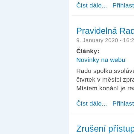
Číst dále...
about Volňásek d
Přihlas
Pravidelná Ra
9. January 2020 - 16
Články:
Novinky na webu
Radu spolku svolává
čtvrtek v měsíci zpr
Místem konání je re
Číst dále...
about Pravideln
Přihlas
Zrušení příst