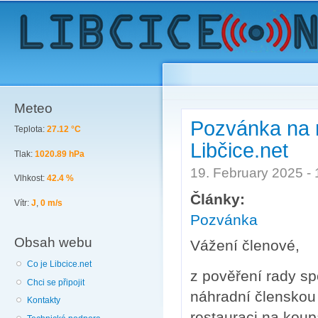
Sk
ma
co
Meteo
Pozvánka na 
Teplota:
27.12 °C
Libčice.net
Tlak:
1020.89 hPa
19. February 2025 -
Vlhkost:
42.4 %
Články:
Vítr:
J
,
0 m/s
Pozvánka
Obsah webu
Vážení členové,
Co je Libcice.net
z pověření rady sp
Chci se připojit
náhradní členskou s
Kontakty
restauraci na koup