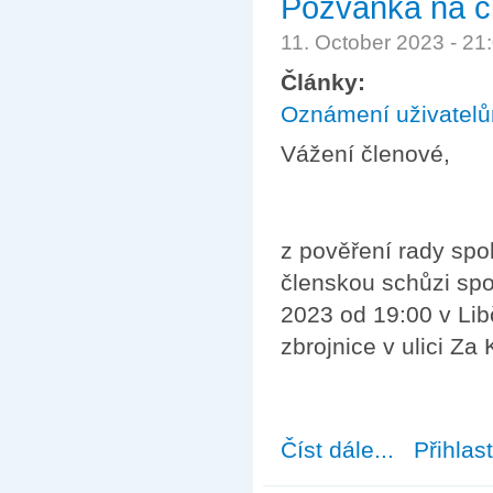
Pozvánka na čl
11. October 2023 - 2
Články:
Oznámení uživatel
Vážení členové,
z pověření rady spol
členskou schůzi spol
2023 od 19:00 v Lib
zbrojnice v ulici Za
Číst dále...
about Pozvánka 
Přihlas