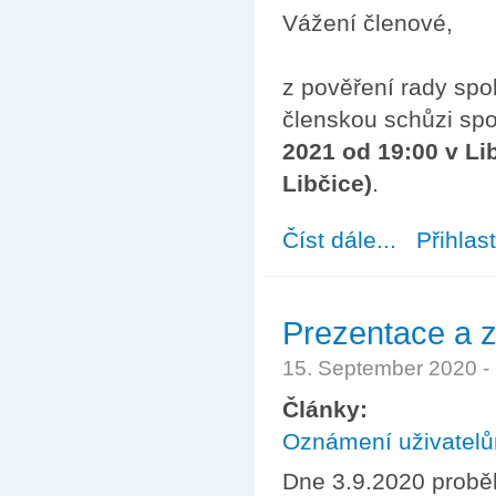
Vážení členové,
z pověření rady spol
členskou schůzi spol
2021 od 19:00 v Lib
Libčice)
.
Číst dále...
about Pozvánka 
Přihlas
Prezentace a 
15. September 2020 -
Články:
Oznámení uživatel
Dne 3.9.2020 probě