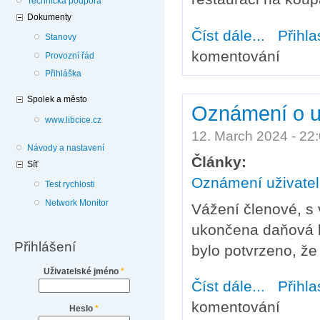
Technická podpora
Dokumenty
Číst dále...
about Pozvánk
Přihla
Stanovy
komentování
Provozní řád
Přihláška
Spolek a město
Oznámení o u
www.libcice.cz
12. March 2024 - 2
Návody a nastavení
Články:
Síť
Oznámení uživate
Test rychlosti
Network Monitor
Vážení členové, s 
ukončena daňová k
Přihlášení
bylo potvrzeno, ž
Uživatelské jméno
*
Číst dále...
about Oznáme
Přihla
komentování
Heslo
*