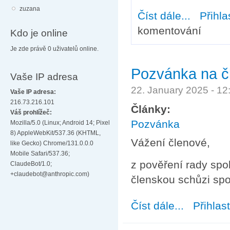
zuzana
Číst dále...
about Školení
Přihla
komentování
Kdo je online
Je zde právě 0 uživatelů online.
Pozvánka na čl
Vaše IP adresa
22. January 2025 - 1
Vaše IP adresa:
216.73.216.101
Články:
Váš prohlížeč:
Pozvánka
Mozilla/5.0 (Linux; Android 14; Pixel
8) AppleWebKit/537.36 (KHTML,
Vážení členové,
like Gecko) Chrome/131.0.0.0
Mobile Safari/537.36;
z pověření rady spol
ClaudeBot/1.0;
+claudebot@anthropic.com)
členskou schůzi spo
Číst dále...
about Pozvánka 
Přihlas