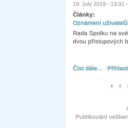
19. July 2019 - 13:31
Články:
Oznámení uživatel
Rada Spolku na své 
dvou přístupových b
Číst dále...
about Zrušení p
Přihlas
Stránky
1
2
Publikování veške