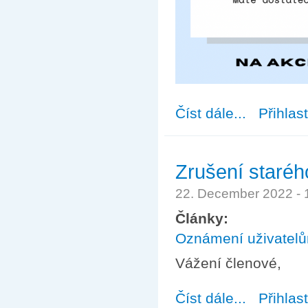
Číst dále...
about Cyklus př
Přihlas
Zrušení staréh
22. December 2022 -
Články:
Oznámení uživatel
Vážení členové,
Číst dále...
about Zrušení st
Přihlas