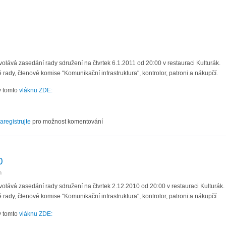
olává zasedání rady sdružení na čtvrtek 6.1.2011 od 20:00 v restauraci Kulturák.
 rady, členové komise "Komunikační infrastruktura", kontrolor, patroni a nákupčí.
v tomto
vláknu ZDE:
/11
aregistrujte
pro možnost komentování
0
n
olává zasedání rady sdružení na čtvrtek 2.12.2010 od 20:00 v restauraci Kulturák.
 rady, členové komise "Komunikační infrastruktura", kontrolor, patroni a nákupčí.
v tomto
vláknu ZDE: