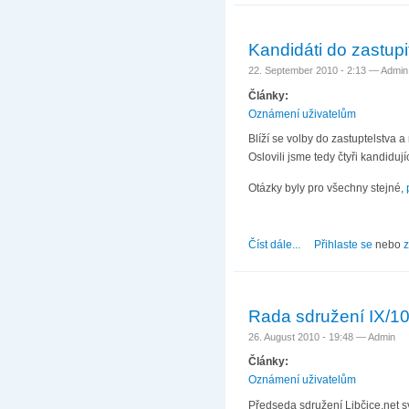
Kandidáti do zastupi
22. September 2010 - 2:13 —
Admin
Články:
Oznámení uživatelům
Blíží se volby do zastuptelstva 
Oslovili jsme tedy čtyři kandidu
Otázky byly pro všechny stejné,
Číst dále...
about Kandidáti do zas
Přihlaste se
nebo
z
Rada sdružení IX/1
26. August 2010 - 19:48 —
Admin
Články:
Oznámení uživatelům
Předseda sdružení Libčice.net sv