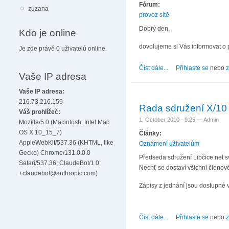
Fórum:
zuzana
provoz sítě
Dobrý den,
Kdo je online
dovolujeme si Vás informovat o
Je zde právě 0 uživatelů online.
Číst dále...
about Planovany vypa
Přihlaste se
nebo
z
Vaše IP adresa
Vaše IP adresa:
216.73.216.159
Rada sdružení X/10
Váš prohlížeč:
1. October 2010 - 9:25 —
Admin
Mozilla/5.0 (Macintosh; Intel Mac
OS X 10_15_7)
Články:
AppleWebKit/537.36 (KHTML, like
Oznámení uživatelům
Gecko) Chrome/131.0.0.0
Předseda sdružení Libčice.net sv
Safari/537.36; ClaudeBot/1.0;
Nechť se dostaví všichni členové
+claudebot@anthropic.com)
Zápisy z jednání jsou dostupné 
Číst dále...
about Rada sdružení 
Přihlaste se
nebo
z