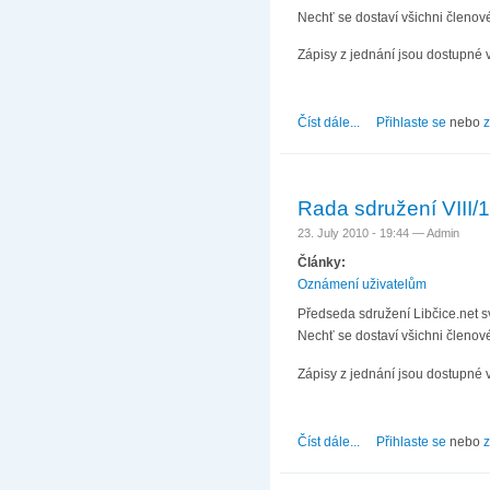
Nechť se dostaví všichni členové
Zápisy z jednání jsou dostupné 
Číst dále...
about Rada sdružení 
Přihlaste se
nebo
z
Rada sdružení VIII/
23. July 2010 - 19:44 —
Admin
Články:
Oznámení uživatelům
Předseda sdružení Libčice.net s
Nechť se dostaví všichni členové
Zápisy z jednání jsou dostupné 
Číst dále...
about Rada sdružení V
Přihlaste se
nebo
z