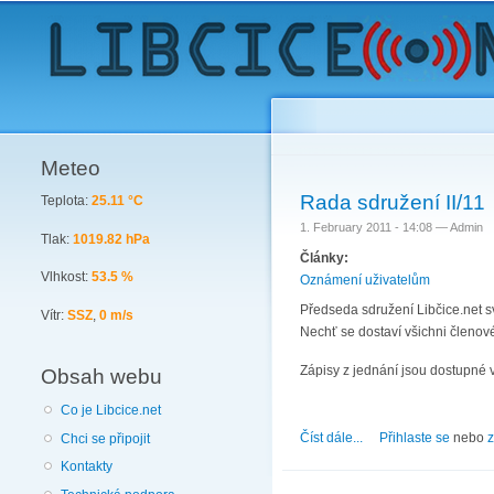
Meteo
Rada sdružení II/11
Teplota:
25.11 °C
1. February 2011 - 14:08 —
Admin
Tlak:
1019.82 hPa
Články:
Vlhkost:
53.5 %
Oznámení uživatelům
Předseda sdružení Libčice.net 
Vítr:
SSZ
,
0 m/s
Nechť se dostaví všichni členové
Zápisy z jednání jsou dostupné 
Obsah webu
Co je Libcice.net
Číst dále...
about Rada sdružení I
Přihlaste se
nebo
z
Chci se připojit
Kontakty