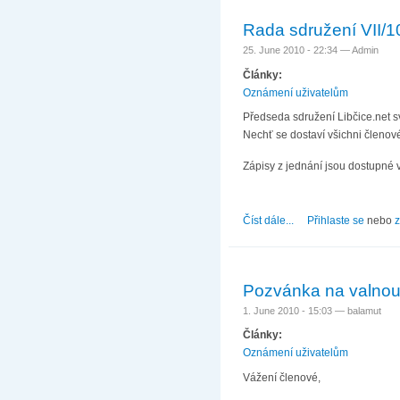
Rada sdružení VII/1
25. June 2010 - 22:34 —
Admin
Články:
Oznámení uživatelům
Předseda sdružení Libčice.net sv
Nechť se dostaví všichni členové
Zápisy z jednání jsou dostupné 
Číst dále...
about Rada sdružení 
Přihlaste se
nebo
z
Pozvánka na valno
1. June 2010 - 15:03 —
balamut
Články:
Oznámení uživatelům
Vážení členové,