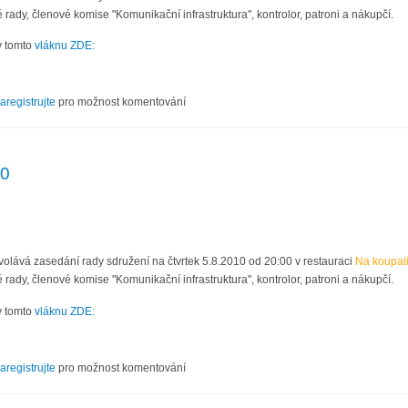
 rady, členové komise "Komunikační infrastruktura", kontrolor, patroni a nákupčí.
v tomto
vláknu ZDE:
IX/10
aregistrujte
pro možnost komentování
10
volává zasedání rady sdružení na čtvrtek 5.8.2010 od 20:00 v restauraci
Na koupali
 rady, členové komise "Komunikační infrastruktura", kontrolor, patroni a nákupčí.
v tomto
vláknu ZDE:
III/10
aregistrujte
pro možnost komentování