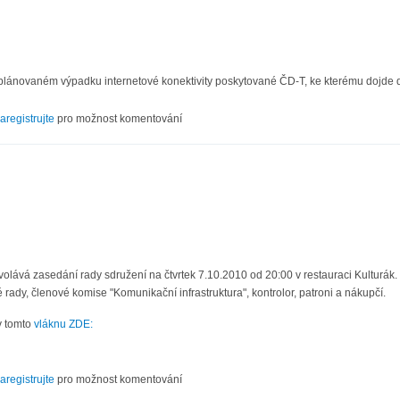
 plánovaném výpadku internetové konektivity poskytované ČD-T, ke kterému dojde 
dek internetove konektivity CD-T 26.10.2010
aregistrujte
pro možnost komentování
olává zasedání rady sdružení na čtvrtek 7.10.2010 od 20:00 v restauraci Kulturák.
 rady, členové komise "Komunikační infrastruktura", kontrolor, patroni a nákupčí.
v tomto
vláknu ZDE:
X/10
aregistrujte
pro možnost komentování