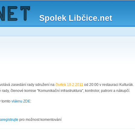
Skip to
main
Spolek Libčice.net
content
svolává zasedání rady sdružení na
čtvrtek 10.2.2011
od 20:00 v restauraci Kulturák.
 rady, členové komise "Komunikační infrastruktura", kontrolor, patroni a nákupčí.
v tomto
vláknu ZDE:
I/11
aregistrujte
pro možnost komentování