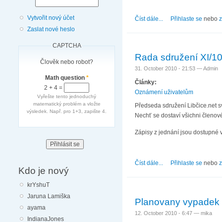
Vytvořit nový účet
Číst dále...
about Rada sdružení 
Přihlaste se
nebo
z
Zaslat nové heslo
CAPTCHA
Rada sdružení XI/1
Člověk nebo robot?
31. October 2010 - 21:53 —
Admin
Math question
*
Články:
2 + 4 =
Oznámení uživatelům
Vyřešte tento jednoduchý
matematický problém a vložte
Předseda sdružení Libčice.net sv
výsledek. Např. pro 1+3, zapište 4.
Nechť se dostaví všichni členové
Zápisy z jednání jsou dostupné 
Číst dále...
about Rada sdružení 
Přihlaste se
nebo
z
Kdo je nový
krYshuT
Jaruna Lamiška
Planovany vypadek i
ayama
12. October 2010 - 6:47 —
mika
IndianaJones