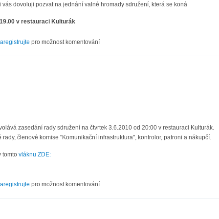
i vás dovoluji pozvat na jednání valné hromady sdružení, která se koná
 19.00 v restauraci Kulturák
alnou hromadu
aregistrujte
pro možnost komentování
0
olává zasedání rady sdružení na čtvrtek 3.6.2010 od 20:00 v restauraci Kulturák.
 rady, členové komise "Komunikační infrastruktura", kontrolor, patroni a nákupčí.
v tomto
vláknu ZDE:
VI/10
aregistrujte
pro možnost komentování