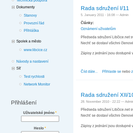
Technická podpora
Rada sdružení I/11
Dokumenty
5. January 2011 - 16:08 —
Admin
Stanovy
Články:
Provozní řád
Oznámení uživatelům
Přihláška
Předseda sdružení Libčice.net sv
Spolek a město
Nechť se dostaví všichni členové
www.libcice.cz
Zápisy z jednání jsou dostupné 
Návody a nastavení
Síť
Číst dále...
about Rada sdružení I
Přihlaste se
nebo
z
Test rychlosti
Network Monitor
Rada sdružení XII/1
Přihlášení
28. November 2010 - 22:22 —
Admi
Předseda sdružení Libčice.net sv
Uživatelské jméno
*
Nechť se dostaví všichni členové
Zápisy z jednání jsou dostupné 
Heslo
*