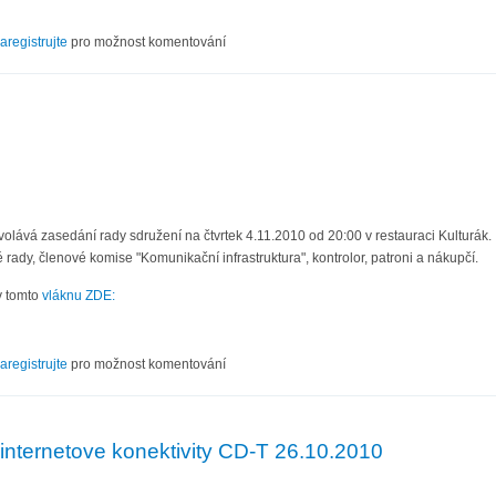
XII/10
aregistrujte
pro možnost komentování
0
olává zasedání rady sdružení na čtvrtek 4.11.2010 od 20:00 v restauraci Kulturák.
 rady, členové komise "Komunikační infrastruktura", kontrolor, patroni a nákupčí.
v tomto
vláknu ZDE:
XI/10
aregistrujte
pro možnost komentování
nternetove konektivity CD-T 26.10.2010