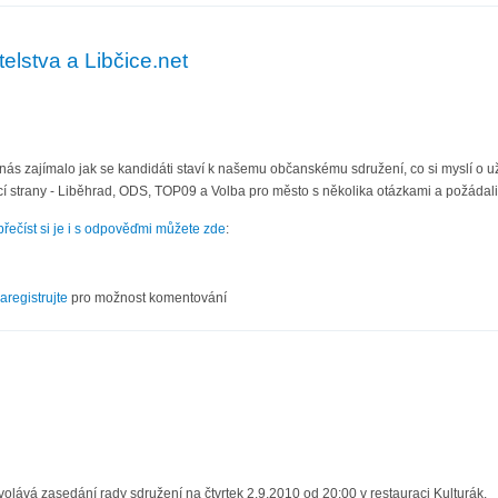
telstva a Libčice.net
a nás zajímalo jak se kandidáti staví k našemu občanskému sdružení, co si myslí o 
jící strany - Liběhrad, ODS, TOP09 a Volba pro město s několika otázkami a požádali
přečíst si je i s odpověďmi můžete zde
:
tupitelstva a Libčice.net
aregistrujte
pro možnost komentování
0
olává zasedání rady sdružení na čtvrtek 2.9.2010 od 20:00 v restauraci Kulturák.