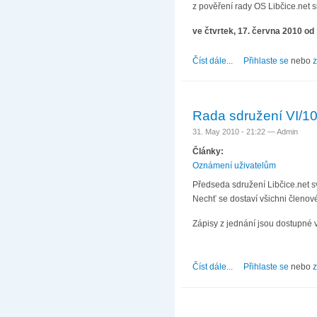
z pověření rady OS Libčice.net s
ve čtvrtek, 17. června 2010 od
Číst dále...
about Pozvánka na v
Přihlaste se
nebo
z
Rada sdružení VI/1
31. May 2010 - 21:22 —
Admin
Články:
Oznámení uživatelům
Předseda sdružení Libčice.net sv
Nechť se dostaví všichni členové
Zápisy z jednání jsou dostupné 
Číst dále...
about Rada sdružení 
Přihlaste se
nebo
z