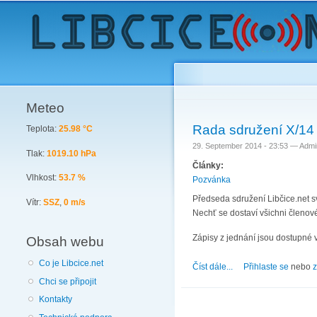
Meteo
Rada sdružení X/14
Teplota:
25.98 °C
29. September 2014 - 23:53 —
Admi
Tlak:
1019.10 hPa
Články:
Vlhkost:
53.7 %
Pozvánka
Předseda sdružení Libčice.net s
Vítr:
SSZ
,
0 m/s
Nechť se dostaví všichni členové
Zápisy z jednání jsou dostupné 
Obsah webu
Co je Libcice.net
Číst dále...
about Rada sdružení 
Přihlaste se
nebo
z
Chci se připojit
Kontakty