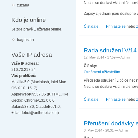
Nechť se dostaví všichni členové
zuzana
Zápisy z jednání jsou dostupné 
Kdo je online
Číst dále...
about Rada sdružení 
Přihlaste se
nebo
z
Je zde právě 1 uživatel online.
bagrasian
Rada sdružení V/14
Vaše IP adresa
12. May 2014 - 17:59 —
Admin
Vaše IP adresa:
Články:
216.73.217.24
Oznámení uživatelům
Váš prohlížeč:
Předseda sdružení Libčice.net s
Mozilla/5.0 (Macintosh; Intel Mac
Nechť se dostaví všichni členové
OS X 10_15_7)
AppleWebKit/537.36 (KHTML, like
Číst dále...
about Rada sdružení 
Přihlaste se
nebo
z
Gecko) Chrome/131.0.0.0
Safari/537.36; ClaudeBot/1.0;
+claudebot@anthropic.com)
Přerušení dodávky e
3. May 2014 - 20:31 —
Admin