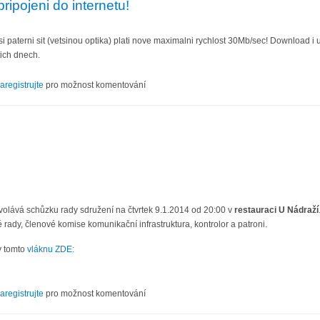
ripojeni do internetu!
i paterni sit (vetsinou optika) plati nove maximalni rychlost 30Mb/sec! Download i 
tich dnech.
ost pripojeni do internetu!
aregistrujte
pro možnost komentování
volává schůzku rady sdružení na čtvrtek 9.1.2014 od 20:00 v
restauraci U Nádraží
 rady, členové komise komunikační infrastruktura, kontrolor a patroni.
v tomto
vláknu ZDE:
I/14
aregistrujte
pro možnost komentování