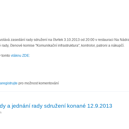
volává zasedání rady sdružení na čtvrtek 3.10.2013 od 20:00 v restauraci Na Nádra
 rady, členové komise "Komunikační infrastruktura", kontrolor, patroni a nákupčí.
v tomto
vláknu ZDE:
X/13
aregistrujte
pro možnost komentování
dy a jednání rady sdružení konané 12.9.2013
n