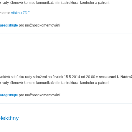
 rady, členové komise komunikační infrastruktura, kontrolor a patroni.
v tomto
vláknu ZDE.
VI/14
aregistrujte
pro možnost komentování
volává schůzku rady sdružení na čtvrtek 15.5.2014 od 20:00 v
restauraci U Nádraž
 rady, členové komise komunikační infrastruktura, kontrolor a patroni.
V/14
aregistrujte
pro možnost komentování
lektřiny