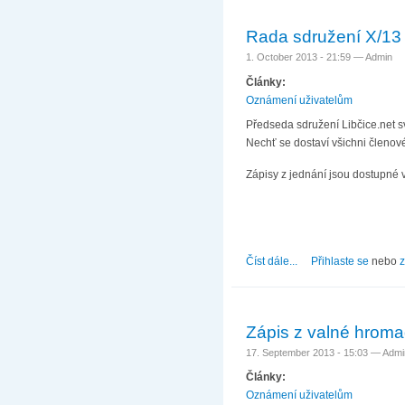
Rada sdružení X/13
1. October 2013 - 21:59 —
Admin
Články:
Oznámení uživatelům
Předseda sdružení Libčice.net s
Nechť se dostaví všichni členové
Zápisy z jednání jsou dostupné 
Číst dále...
about Rada sdružení 
Přihlaste se
nebo
z
Zápis z valné hroma
17. September 2013 - 15:03 —
Admi
Články:
Oznámení uživatelům