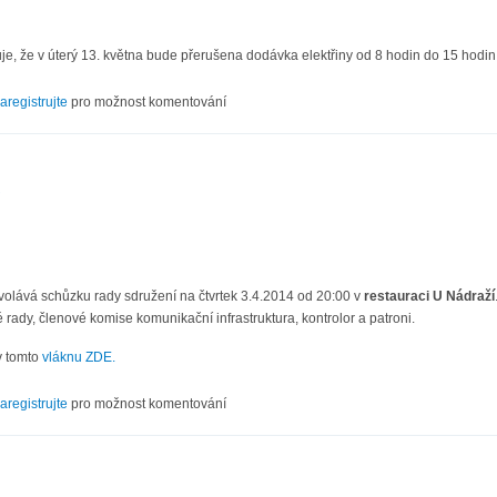
, že v úterý 13. května bude přerušena dodávka elektřiny od 8 hodin do 15 hodin v
ky elektřiny
aregistrujte
pro možnost komentování
4
volává schůzku rady sdružení na čtvrtek 3.4.2014 od 20:00 v
restauraci U Nádraží
 rady, členové komise komunikační infrastruktura, kontrolor a patroni.
v tomto
vláknu ZDE.
IV/14
aregistrujte
pro možnost komentování