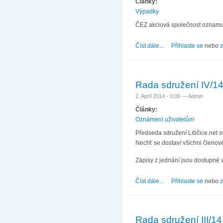
Články:
Výpadky
ČEZ akciová společnost oznamuje
Číst dále...
about Přerušení dodáv
Přihlaste se
nebo
z
Rada sdružení IV/1
2. April 2014 - 0:06 —
Admin
Články:
Oznámení uživatelům
Předseda sdružení Libčice.net s
Nechť se dostaví všichni členové
Zápisy z jednání jsou dostupné 
Číst dále...
about Rada sdružení 
Přihlaste se
nebo
z
Rada sdružení III/14