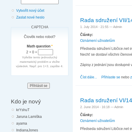
Vytvořit nový účet
Zaslat nové heslo
Rada sdružení VII/1
1. July 2014 - 21:55 —
Admin
CAPTCHA
Články:
Člověk nebo robot?
Oznámení uživatelům
Math question
*
Předseda sdružení Libčice.net s
2 + 0 =
Nechť se dostaví všichni členové
Vyřešte tento jednoduchý
matematický problém a vložte
Zápisy z jednání jsou dostupné 
výsledek. Např. pro 1+3, zapište 4.
Číst dále...
about Rada sdružení 
Přihlaste se
nebo
z
Rada sdružení VI/1
Kdo je nový
2. June 2014 - 16:18 —
Admin
krYshuT
Články:
Jaruna Lamiška
Oznámení uživatelům
ayama
Předseda sdružení Libčice.net s
IndianaJones