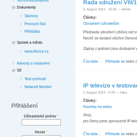
Technická podpora
Rada sdružení VIII/
Dokumenty
6. August 2014 - 16:56 —
Admin
Stanovy
Články:
Oznámení uživatelům
Provozní řád
Přihláška
Předseda sdružení Libčice.net s
Nechť se dostaví všichni členové
Spolek a město
Zápisy z jednání jsou dostupné 
www.libcice.cz
Číst dále...
about Rada sdružení V
Přihlaste se
nebo
z
Návody a nastavení
Síť
Test rychlosti
IP televize v testov
Network Monitor
1. August 2014 - 0:28 —
mika
Články:
Přihlášení
Novinky na webu
Ahoj,
Uživatelské jméno
*
pro členy jsme zprovoznili IP tel
Heslo
*
Číst dále...
about IP televize v t
Přihlaste se
nebo
z