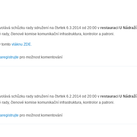
volává schůzku rady sdružení na čtvrtek 6.3.2014 od 20:00 v
restauraci U Nádraží
 rady, členové komise komunikační infrastruktura, kontrolor a patroni.
v tomto
vláknu ZDE.
II/14
aregistrujte
pro možnost komentování
volává schůzku rady sdružení na čtvrtek 6.2.2014 od 20:00 v
restauraci U Nádraží
 rady, členové komise komunikační infrastruktura, kontrolor a patroni.
I/14
aregistrujte
pro možnost komentování