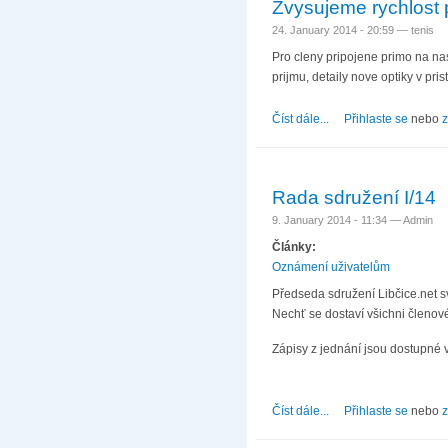
Zvysujeme rychlost p
24. January 2014 - 20:59 —
tenis
Pro cleny pripojene primo na nas
prijmu, detaily nove optiky v pris
Číst dále...
about Zvysujeme rychl
Přihlaste se
nebo
z
Rada sdružení I/14
9. January 2014 - 11:34 —
Admin
Články:
Oznámení uživatelům
Předseda sdružení Libčice.net s
Nechť se dostaví všichni členové
Zápisy z jednání jsou dostupné 
Číst dále...
about Rada sdružení 
Přihlaste se
nebo
z