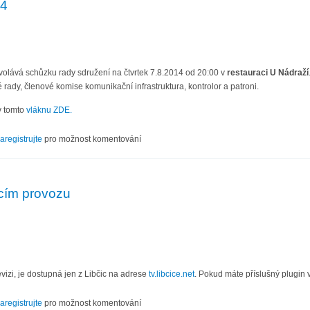
14
volává schůzku rady sdružení na čtvrtek 7.8.2014 od 20:00 v
restauraci U Nádraží
 rady, členové komise komunikační infrastruktura, kontrolor a patroni.
v tomto
vláknu ZDE.
III/14
aregistrujte
pro možnost komentování
acím provozu
evizi, je dostupná jen z Libčic na adrese
tv.libcice.net
. Pokud máte příslušný plugin v
estovacím provozu
aregistrujte
pro možnost komentování