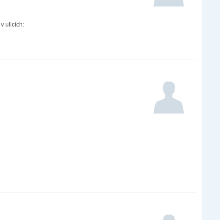
 ulicích:
.