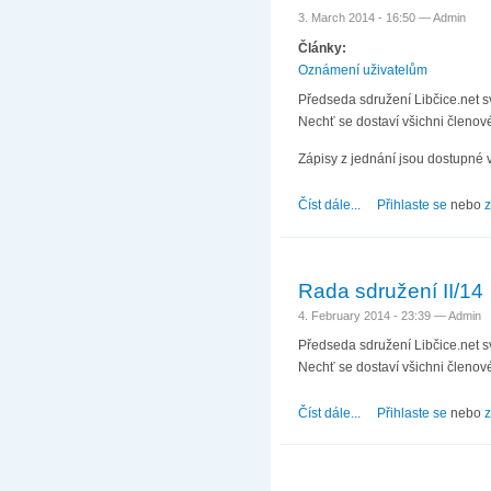
3. March 2014 - 16:50 —
Admin
Články:
Oznámení uživatelům
Předseda sdružení Libčice.net s
Nechť se dostaví všichni členové
Zápisy z jednání jsou dostupné 
Číst dále...
about Rada sdružení I
Přihlaste se
nebo
z
Rada sdružení II/14
4. February 2014 - 23:39 —
Admin
Předseda sdružení Libčice.net s
Nechť se dostaví všichni členové
Číst dále...
about Rada sdružení I
Přihlaste se
nebo
z