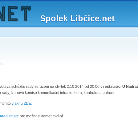
Skip to
main
Spolek Libčice.net
content
n
volává schůzku rady sdružení na čtvrtek 2.10.2014 od 20:00 v
restauraci U Nádraž
 rady, členové komise komunikační infrastruktura, kontrolor a patroni.
v tomto
vláknu ZDE.
X/14
aregistrujte
pro možnost komentování