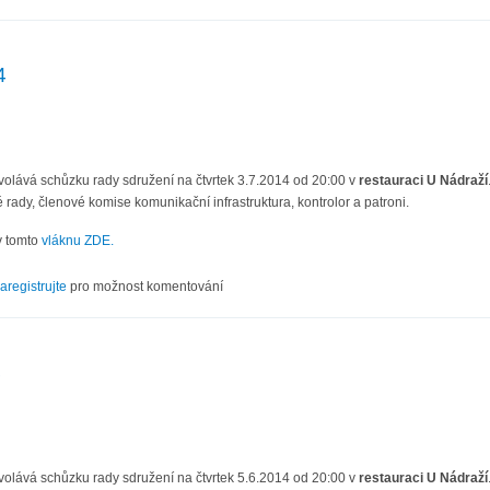
4
volává schůzku rady sdružení na čtvrtek 3.7.2014 od 20:00 v
restauraci U Nádraží
 rady, členové komise komunikační infrastruktura, kontrolor a patroni.
v tomto
vláknu ZDE.
VII/14
aregistrujte
pro možnost komentování
4
volává schůzku rady sdružení na čtvrtek 5.6.2014 od 20:00 v
restauraci U Nádraží