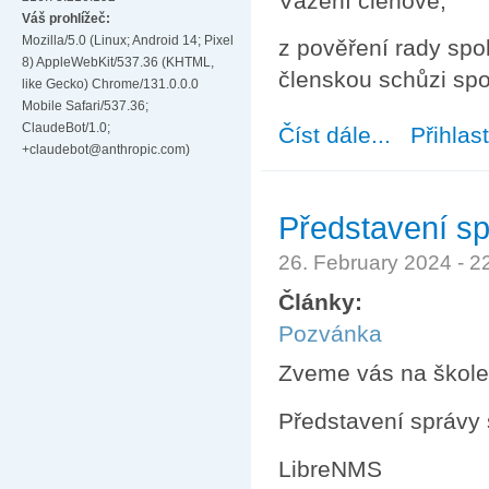
Vážení členové,
Váš prohlížeč:
Mozilla/5.0 (Linux; Android 14; Pixel
z pověření rady spol
8) AppleWebKit/537.36 (KHTML,
členskou schůzi spo
like Gecko) Chrome/131.0.0.0
Mobile Safari/537.36;
ClaudeBot/1.0;
Číst dále...
about Pozvánka 
Přihlas
+claudebot@anthropic.com)
Představení sp
26. February 2024 - 
Články:
Pozvánka
Zveme vás na školen
Představení správy 
LibreNMS