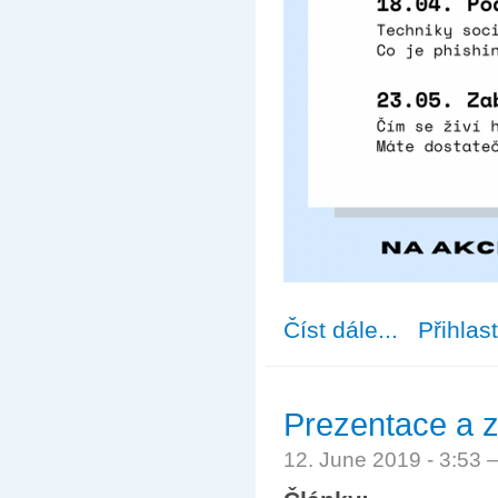
Číst dále...
about Cyklus př
Přihlas
Prezentace a 
12. June 2019 - 3:53