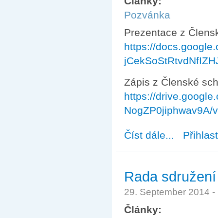
Články:
Pozvánka
Prezentace z Člens
https://docs.google
jCekSoStRtvdNfIZH
Zápis z Členské sc
https://drive.googl
NogZP0jiphwav9A/v
Číst dále...
about Prezentac
Přihlas
Rada sdružení
29. September 2014 -
Články: