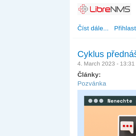
Číst dále...
about Představe
Přihlas
Cyklus přednáš
4. March 2023 - 13:3
Články:
Pozvánka