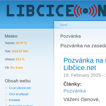
Sk
ma
co
Domů
Meteo
You are here
Pozvánka
Teplota:
26.79 °C
Pozvánka na zasedá
Tlak:
1019.97 hPa
Pozvánka na 
Vlhkost:
43.5 %
Libčice.net
Vítr:
SV
,
0 m/s
19. February 2025 -
Obsah webu
Články:
Co je Libcice.net
Pozvánka
Chci se připojit
Vážení členové,
Kontakty