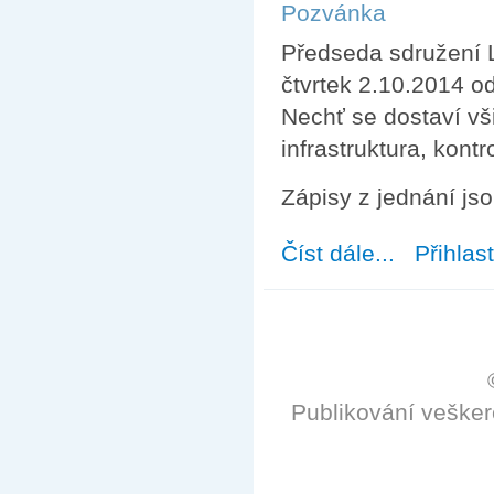
Pozvánka
Předseda sdružení L
čtvrtek 2.10.2014 o
Nechť se dostaví vš
infrastruktura, kontr
Zápisy z jednání js
Číst dále...
about Rada sdru
Přihlas
Publikování veške