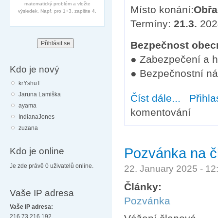
matematický problém a vložte
Místo konání:
Obřa
výsledek. Např. pro 1+3, zapište 4.
Termíny:
21.3.
202
Bezpečnost obec
● Zabezpečení a h
Kdo je nový
● Bezpečnostní n
krYshuT
Jaruna Lamiška
Číst dále...
about Školení
Přihla
ayama
komentování
IndianaJones
zuzana
Pozvánka na čl
Kdo je online
Je zde právě 0 uživatelů online.
22. January 2025 - 1
Články:
Vaše IP adresa
Pozvánka
Vaše IP adresa:
216.73.216.192