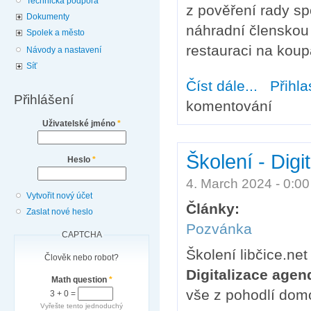
Technická podpora
z pověření rady sp
Dokumenty
náhradní členskou s
Spolek a město
restauraci na koup
Návody a nastavení
Síť
Číst dále...
about Pozvánk
Přihla
Přihlášení
komentování
Uživatelské jméno
*
Školení - Dig
Heslo
*
4. March 2024 - 0:0
Vytvořit nový účet
Články:
Zaslat nové heslo
Pozvánka
CAPTCHA
Školení libčice.net
Člověk nebo robot?
Digitalizace agen
Math question
*
vše z pohodlí dom
3 + 0 =
Vyřešte tento jednoduchý