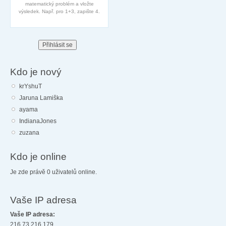
matematický problém a vložte
výsledek. Např. pro 1+3, zapište 4.
Kdo je nový
krYshuT
Jaruna Lamiška
ayama
IndianaJones
zuzana
Kdo je online
Je zde právě 0 uživatelů online.
Vaše IP adresa
Vaše IP adresa:
216.73.216.179