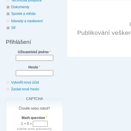
Technická podpora
Dokumenty
Spolek a město
Návody a nastavení
Síť
Publikování veške
Přihlášení
Uživatelské jméno
*
Heslo
*
Vytvořit nový účet
Zaslat nové heslo
CAPTCHA
Člověk nebo robot?
Math question
*
1 + 0 =
Vyřešte tento jednoduchý