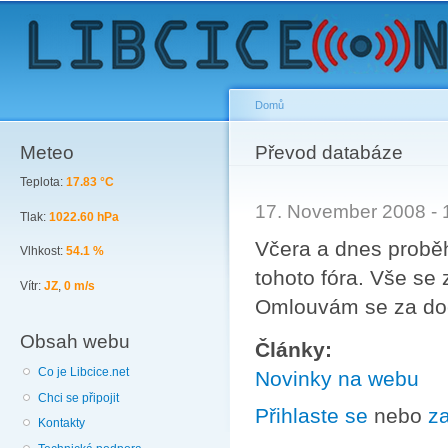
Sk
ma
co
Domů
Meteo
You are here
Převod databáze
Teplota:
17.83 °C
17. November 2008 -
Tlak:
1022.60 hPa
Včera a dnes probě
Vlhkost:
54.1 %
tohoto fóra. Vše se 
Vítr:
JZ
,
0 m/s
Omlouvám se za doč
Obsah webu
Články:
Co je Libcice.net
Novinky na webu
Chci se připojit
Přihlaste se
nebo
za
Kontakty