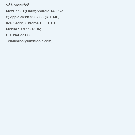
Váš prohlížeč:
Mozilla/5.0 (Linux; Android 14; Pixel
8) AppleWebKit/537.36 (KHTML,
like Gecko) Chrome/131.0.0.0
Mobile Safari/537.36;
ClaudeBot/1.0;
+claudebot@anthropic.com)