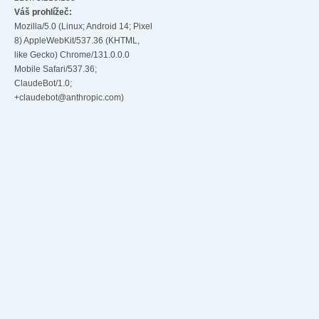
Váš prohlížeč:
Mozilla/5.0 (Linux; Android 14; Pixel
8) AppleWebKit/537.36 (KHTML,
like Gecko) Chrome/131.0.0.0
Mobile Safari/537.36;
ClaudeBot/1.0;
+claudebot@anthropic.com)