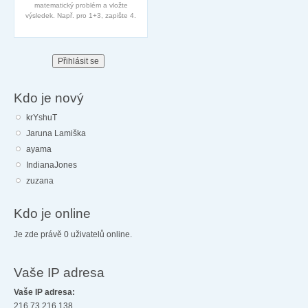
matematický problém a vložte
výsledek. Např. pro 1+3, zapište 4.
Kdo je nový
krYshuT
Jaruna Lamiška
ayama
IndianaJones
zuzana
Kdo je online
Je zde právě 0 uživatelů online.
Vaše IP adresa
Vaše IP adresa:
216.73.216.138