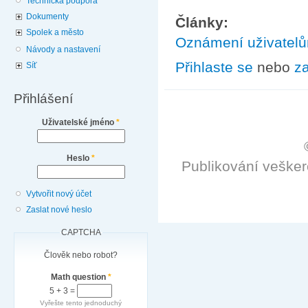
Technická podpora
Dokumenty
Články:
Spolek a město
Oznámení uživatel
Návody a nastavení
Přihlaste se
nebo
za
Síť
Přihlášení
Uživatelské jméno
*
Heslo
*
Publikování veške
Vytvořit nový účet
Zaslat nové heslo
CAPTCHA
Člověk nebo robot?
Math question
*
5 + 3 =
Vyřešte tento jednoduchý