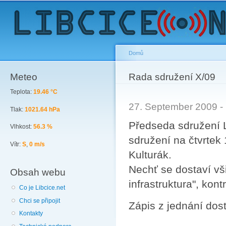
Sk
ma
co
Domů
Meteo
You are here
Rada sdružení X/09
Teplota:
19.46 °C
27. September 2009 -
Tlak:
1021.64 hPa
Předseda sdružení L
Vlhkost:
56.3 %
sdružení na čtvrtek
Vítr:
S
,
0 m/s
Kulturák.
Nechť se dostaví vš
Obsah webu
infrastruktura", kont
Co je Libcice.net
Chci se připojit
Zápis z jednání do
Kontakty