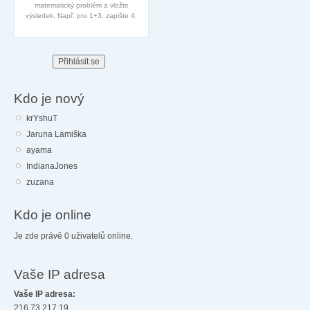
matematický problém a vložte
výsledek. Např. pro 1+3, zapište 4.
Kdo je nový
krYshuT
Jaruna Lamiška
ayama
IndianaJones
zuzana
Kdo je online
Je zde právě 0 uživatelů online.
Vaše IP adresa
Vaše IP adresa:
216.73.217.19