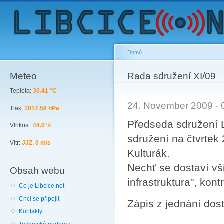
Sk
ma
co
Domů
Meteo
You are here
Rada sdružení XI/09
Teplota:
30.41 °C
24. November 2009 -
Tlak:
1017.58 hPa
Předseda sdružení L
Vlhkost:
44.0 %
sdružení na čtvrtek
Vítr:
JJZ
,
0 m/s
Kulturák.
Nechť se dostaví vš
Obsah webu
infrastruktura", kont
Co je Libcice.net
Chci se připojit
Zápis z jednání do
Kontakty