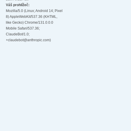
Váš prohlížeč:
Mozilla/5.0 (Linux; Android 14; Pixel
8) AppleWebKit/537.36 (KHTML,
like Gecko) Chrome/131.0.0.0
Mobile Safari/537.36;
ClaudeBot/1.0;
+claudebot@anthropic.com)