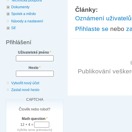
Technická podpora
Dokumenty
Články:
Spolek a město
Oznámení uživatel
Návody a nastavení
Přihlaste se
nebo
za
Síť
Přihlášení
Uživatelské jméno
*
Heslo
*
Publikování veške
Vytvořit nový účet
Zaslat nové heslo
CAPTCHA
Člověk nebo robot?
Math question
*
12 + 4 =
Vyřešte tento jednoduchý