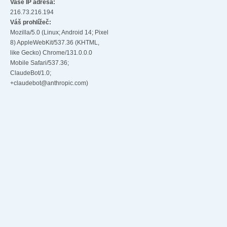
Vaše IP adresa:
216.73.216.194
Váš prohlížeč:
Mozilla/5.0 (Linux; Android 14; Pixel
8) AppleWebKit/537.36 (KHTML,
like Gecko) Chrome/131.0.0.0
Mobile Safari/537.36;
ClaudeBot/1.0;
+claudebot@anthropic.com)