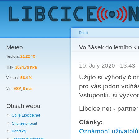
Sk
ma
co
Domů
Meteo
You are here
Volňásek do letního k
Teplota:
21.22 °C
10. July 2020 - 13:43
Tlak:
1024.79 hPa
Užijte si výhody čle
Vlhkost:
56.4 %
pro vás jeden volňás
Vítr:
VSV
,
0 m/s
Vstupenku si vyzve
Obsah webu
Libcice.net - partne
Co je Libcice.net
Články:
Chci se připojit
Oznámení uživatel
Kontakty