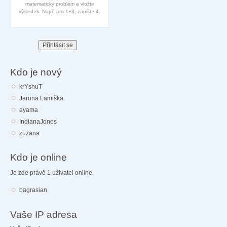
matematický problém a vložte
výsledek. Např. pro 1+3, zapište 4.
Kdo je nový
krYshuT
Jaruna Lamiška
ayama
IndianaJones
zuzana
Kdo je online
Je zde právě 1 uživatel online.
bagrasian
Vaše IP adresa