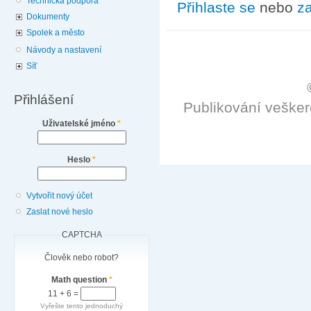
Technická podpora
Přihlaste se
nebo
za
Dokumenty
Spolek a město
Návody a nastavení
Síť
Přihlášení
Publikování veške
Uživatelské jméno
*
Heslo
*
Vytvořit nový účet
Zaslat nové heslo
CAPTCHA
Člověk nebo robot?
Math question
*
11 + 6 =
Vyřešte tento jednoduchý