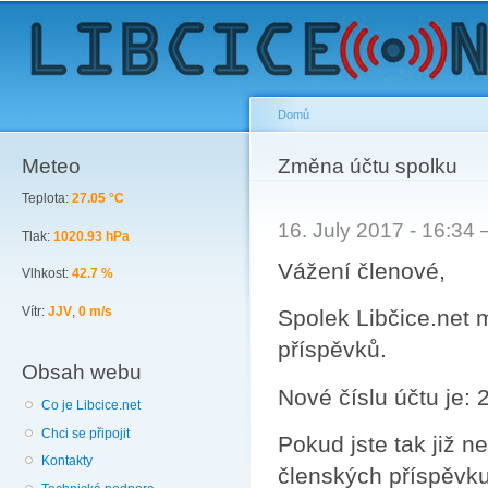
Sk
ma
co
Domů
Meteo
You are here
Změna účtu spolku
Teplota:
27.05 °C
16. July 2017 - 16:34
Tlak:
1020.93 hPa
Vážení členové,
Vlhkost:
42.7 %
Vítr:
JJV
,
0 m/s
Spolek Libčice.net 
příspěvků.
Obsah webu
Nové číslu účtu je:
Co je Libcice.net
Chci se připojit
Pokud jste tak již ne
Kontakty
členských příspěvku