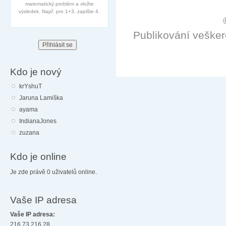
matematický problém a vložte
výsledek. Např. pro 1+3, zapište 4.
Publikování veške
Kdo je nový
krYshuT
Jaruna Lamiška
ayama
IndianaJones
zuzana
Kdo je online
Je zde právě 0 uživatelů online.
Vaše IP adresa
Vaše IP adresa:
216.73.216.28