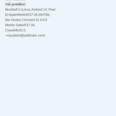
Váš prohlížeč:
Mozilla/5.0 (Linux; Android 14; Pixel
8) AppleWebKit/537.36 (KHTML,
like Gecko) Chrome/131.0.0.0
Mobile Safari/537.36;
ClaudeBot/1.0;
+claudebot@anthropic.com)