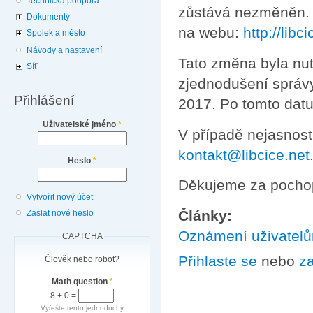
Technická podpora
zůstává nezměněn. N
Dokumenty
na webu:
http://lib
Spolek a město
Návody a nastavení
Tato změna byla nut
Síť
zjednodušení správy
Přihlášení
2017. Po tomto datu
Uživatelské jméno
*
V případě nejasnost
kontakt@libcice.net
Heslo
*
Děkujeme za pochop
Vytvořit nový účet
Články:
Zaslat nové heslo
Oznámení uživatel
CAPTCHA
Přihlaste se
nebo
za
Člověk nebo robot?
Math question
*
8 + 0 =
Vyřešte tento jednoduchý