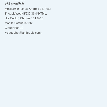
Váš prohlížeč:
Mozilla/5.0 (Linux; Android 14; Pixel
8) AppleWebKit/537.36 (KHTML,
like Gecko) Chrome/131.0.0.0
Mobile Safari/537.36;
ClaudeBot/1.0;
+claudebot@anthropic.com)