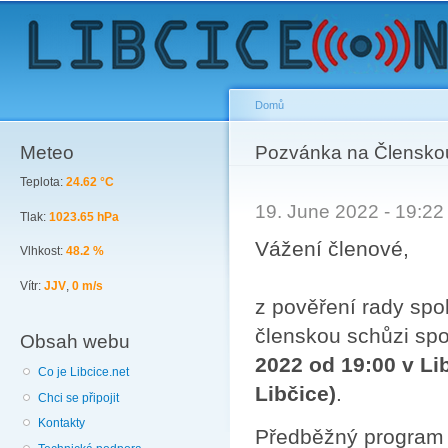
Sk
ma
co
Domů
Meteo
You are here
Pozvánka na Člensko
Teplota:
24.62 °C
19. June 2022 - 19:2
Tlak:
1023.65 hPa
Vážení členové,
Vlhkost:
48.2 %
Vítr:
JJV
,
0 m/s
z pověření rady spol
členskou schůzi spol
Obsah webu
2022 od 19:00 v Lib
Co je Libcice.net
Libčice)
.
Chci se připojit
Kontakty
Předběžný program