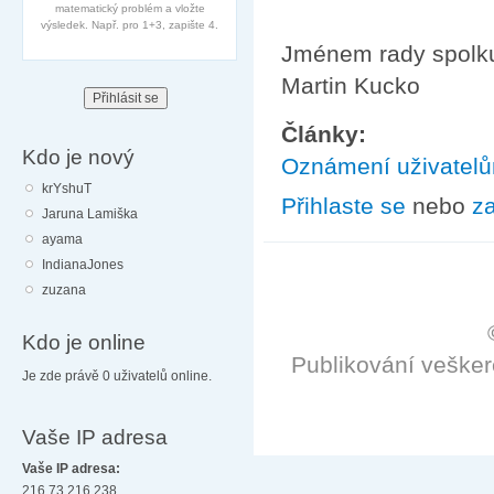
matematický problém a vložte
výsledek. Např. pro 1+3, zapište 4.
Jménem rady spolku
Martin Kucko
Články:
Kdo je nový
Oznámení uživatel
krYshuT
Přihlaste se
nebo
za
Jaruna Lamiška
ayama
IndianaJones
zuzana
Kdo je online
Publikování veške
Je zde právě 0 uživatelů online.
Vaše IP adresa
Vaše IP adresa:
216.73.216.238