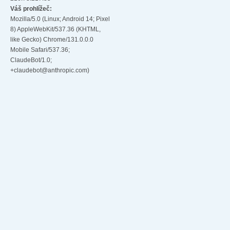
Váš prohlížeč:
Mozilla/5.0 (Linux; Android 14; Pixel
8) AppleWebKit/537.36 (KHTML,
like Gecko) Chrome/131.0.0.0
Mobile Safari/537.36;
ClaudeBot/1.0;
+claudebot@anthropic.com)