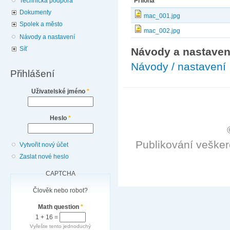
Technická podpora
Příloha
Dokumenty
mac_001.jpg
Spolek a město
mac_002.jpg
Návody a nastavení
Síť
Návody a nastaven
Návody / nastavení
Přihlášení
Uživatelské jméno
*
Heslo
*
Publikování veške
Vytvořit nový účet
Zaslat nové heslo
CAPTCHA
Člověk nebo robot?
Math question
*
1 + 16 =
Vyřešte tento jednoduchý