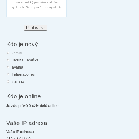
matematický problém a vložte
výsledek. Např. pro 1+3, zapište 4.
Kdo je nový
krYshuT
Jaruna Lamiška
ayama
IndianaJones
zuzana
Kdo je online
Je zde právě 0 uživatelů online.
Vaše IP adresa
Vaše IP adresa:
216.73.217.85