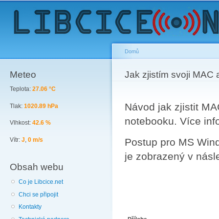
Sk
ma
co
Domů
Meteo
You are here
Jak zjistím svoji MAC
Teplota:
27.06 °C
Návod jak zjistit M
Tlak:
1020.89 hPa
notebooku. Více in
Vlhkost:
42.6 %
Vítr:
J
,
0 m/s
Postup pro MS Wind
je zobrazený v násl
Obsah webu
Co je Libcice.net
Chci se připojit
Kontakty