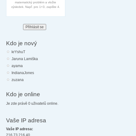
matematický problém a vložte
výsledek. Např. pro 1+3, zapište 4.
Kdo je nový
krYshuT
Jaruna Lamiška
ayama
IndianaJones
zuzana
Kdo je online
Je zde právě 0 uživatelů online.
Vaše IP adresa
Vaše IP adresa:
216.73.216.40