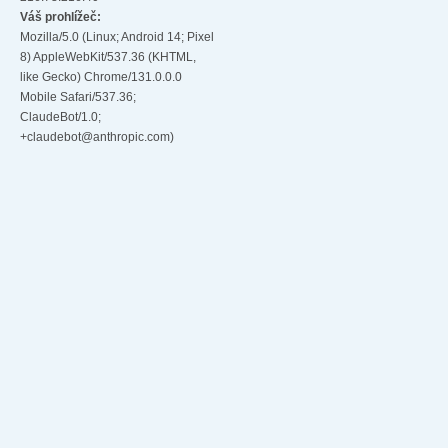
Váš prohlížeč:
Mozilla/5.0 (Linux; Android 14; Pixel
8) AppleWebKit/537.36 (KHTML,
like Gecko) Chrome/131.0.0.0
Mobile Safari/537.36;
ClaudeBot/1.0;
+claudebot@anthropic.com)