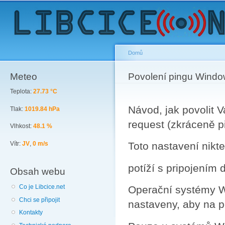
Sk
ma
co
Domů
Meteo
You are here
Povolení pingu Windo
Teplota:
27.73 °C
Návod, jak povolit 
Tlak:
1019.84 hPa
request (zkráceně p
Vlhkost:
48.1 %
Vítr:
JV
,
0 m/s
Toto nastavení nik
potíží s pripojením 
Obsah webu
Co je Libcice.net
Operační systémy W
Chci se připojit
nastaveny, aby na 
Kontakty