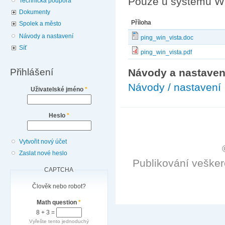
Pouze u systémů Wi
Technická podpora
Dokumenty
Příloha
Spolek a město
Návody a nastavení
ping_win_vista.doc
Síť
ping_win_vista.pdf
Přihlášení
Návody a nastaven
Návody / nastavení
Uživatelské jméno
*
Heslo
*
Vytvořit nový účet
Zaslat nové heslo
Publikování veške
CAPTCHA
Člověk nebo robot?
Math question
*
8 + 3 =
Vyřešte tento jednoduchý