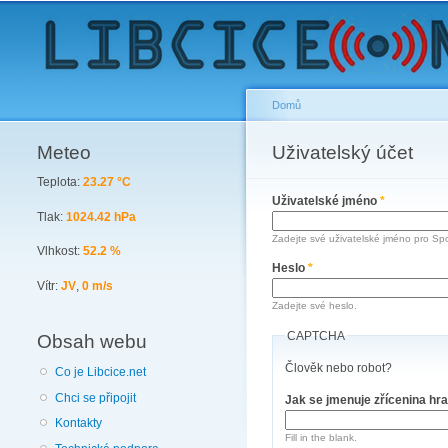
Domů
Meteo
You are here
Uživatelský účet
Primary tabs
Teplota:
23.27 °C
Uživatelské jméno
*
Tlak:
1024.42 hPa
Zadejte své uživatelské jméno pro Spo
Vlhkost:
52.2 %
Heslo
*
Vítr:
JV
,
0 m/s
Zadejte své heslo.
CAPTCHA
Obsah webu
Člověk nebo robot?
Co je Libcice.net
Chci se připojit
Jak se jmenuje zřícenina hr
Kontakty
Fill in the blank.