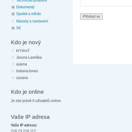
Technická podpora
Dokumenty
Spolek a město
Návody a nastavení
Síť
Kdo je nový
krYshuT
Jaruna Lamiška
ayama
IndianaJones
zuzana
Kdo je online
Je zde právě 0 uživatelů online.
Vaše IP adresa
Vaše IP adresa:
216.73.216.117