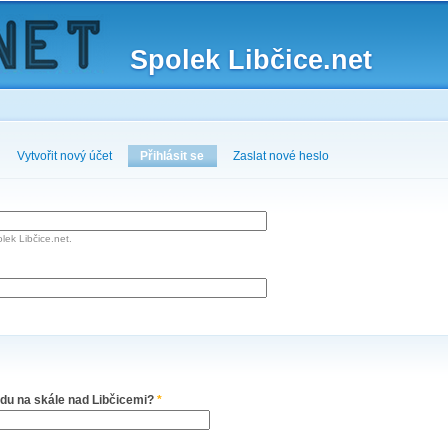
Skip to
main
Spolek Libčice.net
content
Vytvořit nový účet
Přihlásit se
(active tab)
Zaslat nové heslo
lek Libčice.net.
adu na skále nad Libčicemi?
*