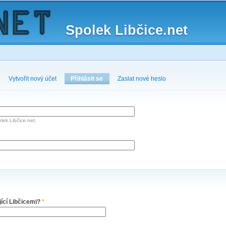
Skip to
main
Spolek Libčice.net
content
Vytvořit nový účet
Přihlásit se
(active tab)
Zaslat nové heslo
lek Libčice.net.
jící Libčicemi?
*