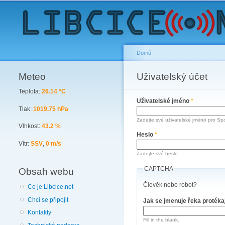
Domů
Meteo
You are here
Uživatelský účet
Primary tabs
Teplota:
26.14 °C
Uživatelské jméno
*
Tlak:
1019.75 hPa
Zadejte své uživatelské jméno pro Spo
Vlhkost:
43.2 %
Heslo
*
Vítr:
SSV
,
0 m/s
Zadejte své heslo.
CAPTCHA
Obsah webu
Člověk nebo robot?
Co je Libcice.net
Chci se připojit
Jak se jmenuje řeka protéka
Kontakty
Fill in the blank.