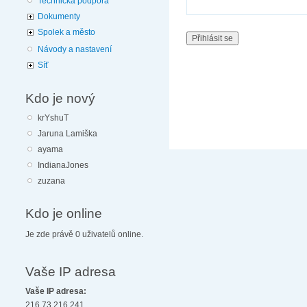
Technická podpora
Dokumenty
Spolek a město
Návody a nastavení
Síť
Kdo je nový
krYshuT
Jaruna Lamiška
ayama
IndianaJones
zuzana
Kdo je online
Je zde právě 0 uživatelů online.
Vaše IP adresa
Vaše IP adresa:
216.73.216.241