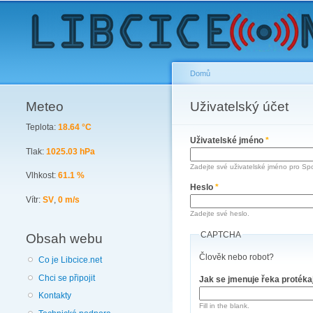
Domů
Meteo
You are here
Uživatelský účet
Primary tabs
Teplota:
18.64 °C
Uživatelské jméno
*
Tlak:
1025.03 hPa
Zadejte své uživatelské jméno pro Spo
Vlhkost:
61.1 %
Heslo
*
Vítr:
SV
,
0 m/s
Zadejte své heslo.
CAPTCHA
Obsah webu
Člověk nebo robot?
Co je Libcice.net
Chci se připojit
Jak se jmenuje řeka protéka
Kontakty
Fill in the blank.