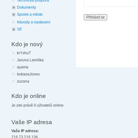
Technická podpora
Dokumenty
Spolek a město
Návody a nastavení
Síť
Kdo je nový
krYshuT
Jaruna Lamiška
ayama
IndianaJones
zuzana
Kdo je online
Je zde právě 0 uživatelů online.
Vaše IP adresa
Vaše IP adresa:
216.73.216.136