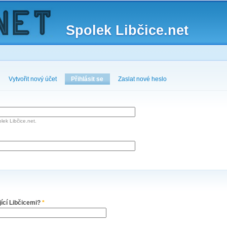
Skip to
main
Spolek Libčice.net
content
Vytvořit nový účet
Přihlásit se
(active tab)
Zaslat nové heslo
lek Libčice.net.
jící Libčicemi?
*