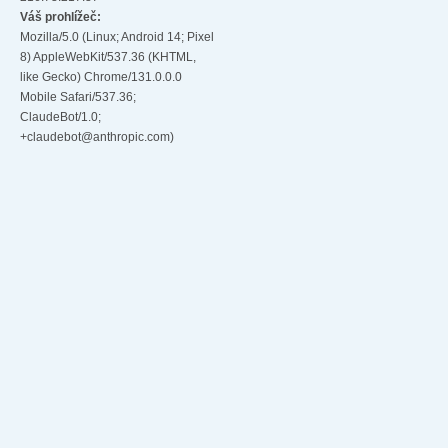
Váš prohlížeč:
Mozilla/5.0 (Linux; Android 14; Pixel
8) AppleWebKit/537.36 (KHTML,
like Gecko) Chrome/131.0.0.0
Mobile Safari/537.36;
ClaudeBot/1.0;
+claudebot@anthropic.com)