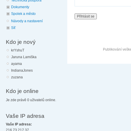
Technická podpora
Dokumenty
Spolek a město
Návody a nastavení
Síť
Kdo je nový
Publikování vešk
krYshuT
Jaruna Lamiška
ayama
IndianaJones
zuzana
Kdo je online
Je zde právě 0 uživatelů online.
Vaše IP adresa
Vaše IP adresa:
216.73.217.37