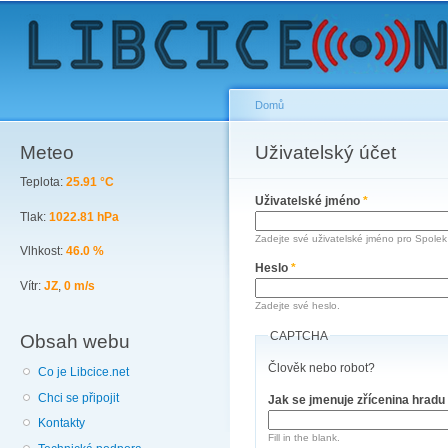
Sk
ma
co
Domů
Meteo
You are here
Uživatelský účet
Primary tabs
Teplota:
25.91 °C
Uživatelské jméno
*
Tlak:
1022.81 hPa
Zadejte své uživatelské jméno pro Spolek 
Vlhkost:
46.0 %
Heslo
*
Vítr:
JZ
,
0 m/s
Zadejte své heslo.
CAPTCHA
Obsah webu
Člověk nebo robot?
Co je Libcice.net
Chci se připojit
Jak se jmenuje zřícenina hradu
Kontakty
Fill in the blank.