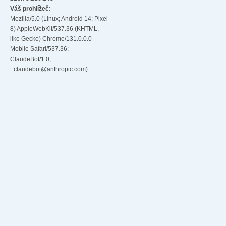
Váš prohlížeč:
Mozilla/5.0 (Linux; Android 14; Pixel
8) AppleWebKit/537.36 (KHTML,
like Gecko) Chrome/131.0.0.0
Mobile Safari/537.36;
ClaudeBot/1.0;
+claudebot@anthropic.com)