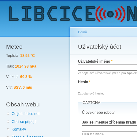
Sk
ma
co
Domů
Meteo
You are here
Uživatelský účet
Primary tabs
Teplota:
18.92 °C
Uživatelské jméno
*
Tlak:
1024.98 hPa
Zadejte své uživatelské jméno pro Spolek 
Vlhkost:
60.3 %
Heslo
*
Vítr:
SSV
,
0 m/s
Zadejte své heslo.
CAPTCHA
Obsah webu
Člověk nebo robot?
Co je Libcice.net
Chci se připojit
Jak se jmenuje zřícenina hradu
Kontakty
Fill in the blank.