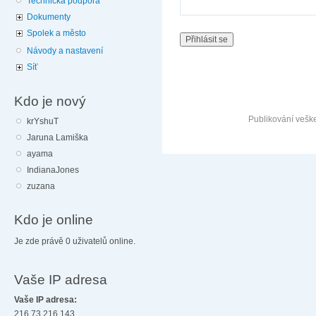
Technická podpora
Dokumenty
Spolek a město
Návody a nastavení
Síť
Kdo je nový
Publikování vešk
krYshuT
Jaruna Lamiška
ayama
IndianaJones
zuzana
Kdo je online
Je zde právě 0 uživatelů online.
Vaše IP adresa
Vaše IP adresa:
216.73.216.143