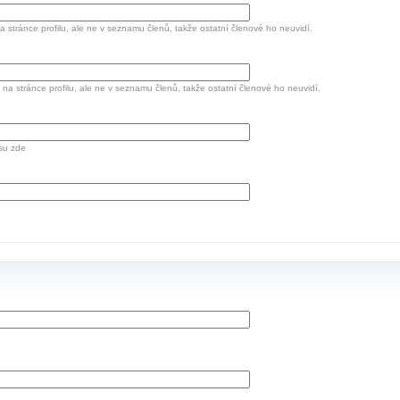
a stránce profilu, ale ne v seznamu členů, takže ostatní členové ho neuvidí.
 na stránce profilu, ale ne v seznamu členů, takže ostatní členové ho neuvidí.
su zde