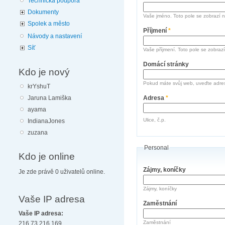
Technická podpora
Dokumenty
Vaše jméno. Toto pole se zobrazí n
Spolek a město
Příjmení
*
Návody a nastavení
Síť
Vaše příjmení. Toto pole se zobrazí
Domácí stránky
Kdo je nový
Pokud máte svůj web, uveďte adre
krYshuT
Jaruna Lamiška
Adresa
*
ayama
Ulice, č.p.
IndianaJones
zuzana
Personal
Kdo je online
Zájmy, koníčky
Je zde právě 0 uživatelů online.
Zájmy, koníčky
Vaše IP adresa
Zaměstnání
Vaše IP adresa:
Zaměstnání
216.73.216.169