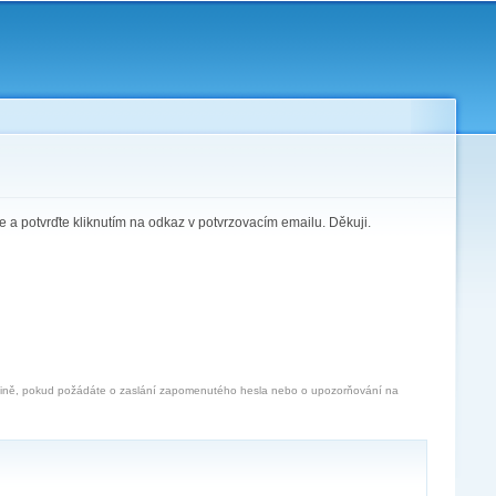
te a potvrďte kliknutím na odkaz v potvrzovacím emailu. Děkuji.
jedině, pokud požádáte o zaslání zapomenutého hesla nebo o upozorňování na