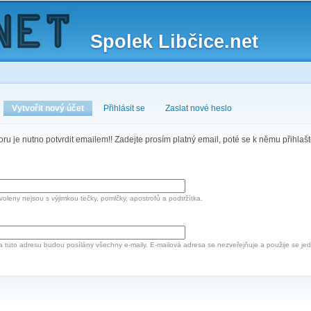
Skip to
main
Spolek Libčice.net
content
Vytvořit nový účet
(active tab)
Přihlásit se
Zaslat nové heslo
oru je nutno potvrdit emailem!! Zadejte prosím platný email, poté se k němu přihlaš
oleny nejsou s výjimkou tečky, pomlčky, apostrofů a podtržítka.
a tuto adresu budou posílány všechny e-maily. E-mailová adresa se nezveřejňuje a použije se 