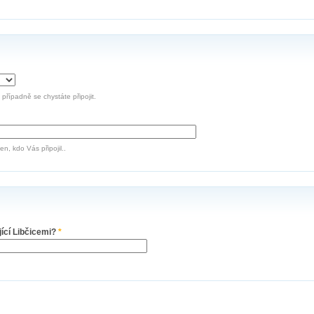
, případně se chystáte připojit.
n, kdo Vás připojil..
jící Libčicemi?
*