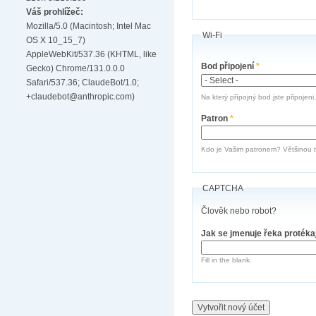
Váš prohlížeč:
Mozilla/5.0 (Macintosh; Intel Mac
Wi-Fi
OS X 10_15_7)
AppleWebKit/537.36 (KHTML, like
Bod připojení
*
Gecko) Chrome/131.0.0.0
Safari/537.36; ClaudeBot/1.0;
+claudebot@anthropic.com)
Na který přípojný bod jste připojeni
Patron
*
Kdo je Vašim patronem? Většinou te
CAPTCHA
Člověk nebo robot?
Jak se jmenuje řeka protéka
Fill in the blank.