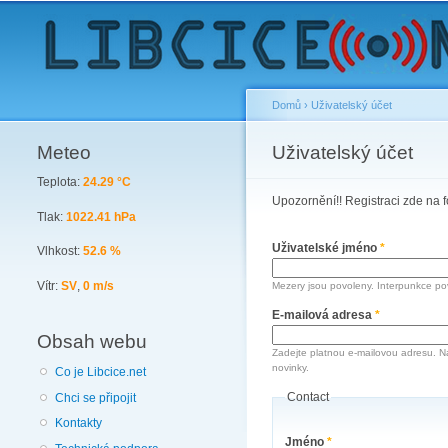
Domů
›
Uživatelský účet
Meteo
You are here
Uživatelský účet
Primary tabs
Teplota:
24.29 °C
Upozornění!! Registraci zde na f
Tlak:
1022.41 hPa
Uživatelské jméno
*
Vlhkost:
52.6 %
Vítr:
SV
,
0 m/s
Mezery jsou povoleny. Interpunkce pov
E-mailová adresa
*
Obsah webu
Zadejte platnou e-mailovou adresu. N
novinky.
Co je Libcice.net
Contact
Chci se připojit
Kontakty
Jméno
*