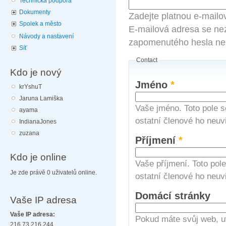
Technická podpora
Dokumenty
Zadejte platnou e-mailo
Spolek a město
E-mailová adresa se nez
Návody a nastavení
zapomenutého hesla neb
Síť
Contact
Kdo je nový
Jméno
*
krYshuT
Jaruna Lamiška
Vaše jméno. Toto pole s
ayama
ostatní členové ho neuvi
IndianaJones
zuzana
Příjmení
*
Kdo je online
Vaše příjmení. Toto pol
Je zde právě 0 uživatelů online.
ostatní členové ho neuvi
Domácí stránky
Vaše IP adresa
Vaše IP adresa:
Pokud máte svůj web, u
216.73.216.244