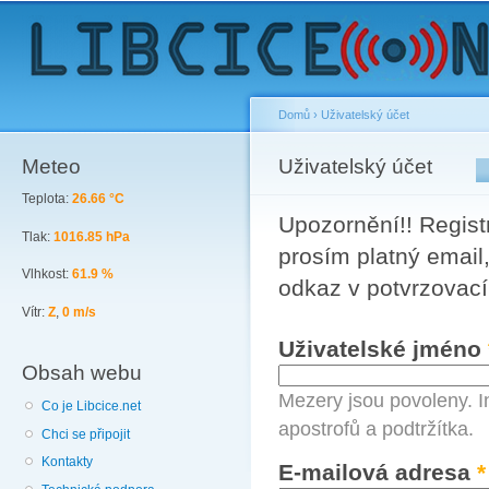
Sk
ma
co
Domů
›
Uživatelský účet
Meteo
You are here
Uživatelský účet
Primary tabs
Teplota:
26.66 °C
Upozornění!! Registr
Tlak:
1016.85 hPa
prosím platný email,
Vlhkost:
61.9 %
odkaz v potvrzovací
Vítr:
Z
,
0 m/s
Uživatelské jméno
Obsah webu
Mezery jsou povoleny. I
Co je Libcice.net
apostrofů a podtržítka.
Chci se připojit
Kontakty
E-mailová adresa
*