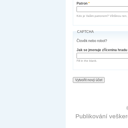
Patron
*
Kdo je Vašim patronem? Většinou ten, k
CAPTCHA
Člověk nebo robot?
Jak se jmenuje zřícenina hradu
Fill in the blank.
Publikování veške