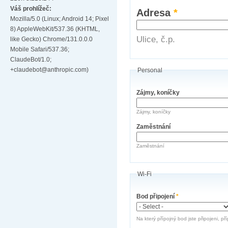
Váš prohlížeč:
Adresa
*
Mozilla/5.0 (Linux; Android 14; Pixel
8) AppleWebKit/537.36 (KHTML,
Ulice, č.p.
like Gecko) Chrome/131.0.0.0
Mobile Safari/537.36;
ClaudeBot/1.0;
+claudebot@anthropic.com)
Personal
Zájmy, koníčky
Zájmy, koníčky
Zaměstnání
Zaměstnání
Wi-Fi
Bod připojení
*
Na který přípojný bod jste připojeni, př