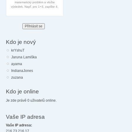
matematický problém a vložte
výsledek. Např. pro 1+3, zapište 4.
Kdo je nový
krYshuT
Jaruna Lamiška
ayama
IndianaJones
zuzana
Kdo je online
Je zde právě 0 uživatelů online.
Vaše IP adresa
Vaše IP adresa:
216.73.216.17