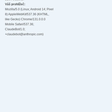
Váš prohlížeč:
Mozilla/5.0 (Linux; Android 14; Pixel
8) AppleWebKit/537.36 (KHTML,
like Gecko) Chrome/131.0.0.0
Mobile Safari/537.36;
ClaudeBot/1.0;
+claudebot@anthropic.com)