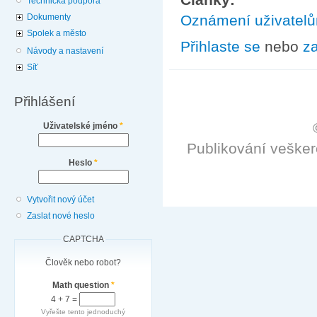
Technická podpora
Dokumenty
Oznámení uživatel
Spolek a město
Přihlaste se
nebo
za
Návody a nastavení
Síť
Přihlášení
Uživatelské jméno
*
Publikování veške
Heslo
*
Vytvořit nový účet
Zaslat nové heslo
CAPTCHA
Člověk nebo robot?
Math question
*
4 + 7 =
Vyřešte tento jednoduchý