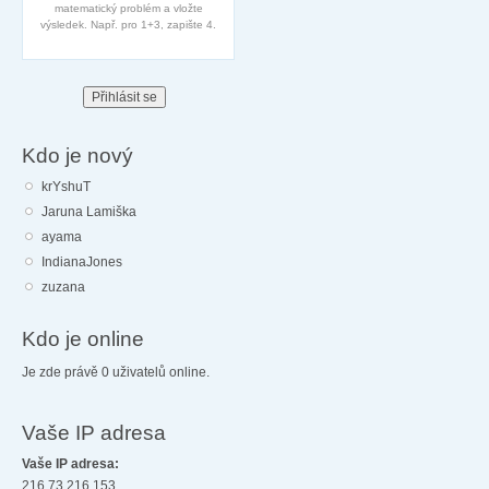
matematický problém a vložte
výsledek. Např. pro 1+3, zapište 4.
Kdo je nový
krYshuT
Jaruna Lamiška
ayama
IndianaJones
zuzana
Kdo je online
Je zde právě 0 uživatelů online.
Vaše IP adresa
Vaše IP adresa:
216.73.216.153