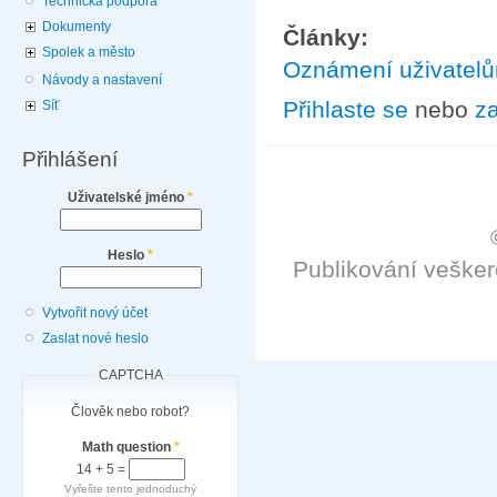
Technická podpora
Dokumenty
Články:
Spolek a město
Oznámení uživatel
Návody a nastavení
Přihlaste se
nebo
za
Síť
Přihlášení
Uživatelské jméno
*
Heslo
*
Publikování veške
Vytvořit nový účet
Zaslat nové heslo
CAPTCHA
Člověk nebo robot?
Math question
*
14 + 5 =
Vyřešte tento jednoduchý