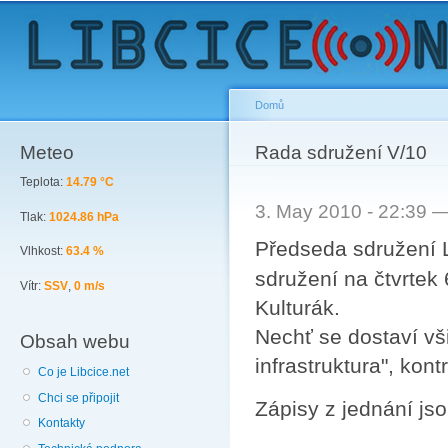
Sk
ma
co
Domů
Meteo
You are here
Rada sdružení V/10
Teplota:
14.79 °C
3. May 2010 - 22:39 
Tlak:
1024.86 hPa
Předseda sdružení L
Vlhkost:
63.4 %
sdružení na čtvrtek
Vítr:
SSV
,
0 m/s
Kulturák.
Nechť se dostaví vš
Obsah webu
infrastruktura", kont
Co je Libcice.net
Chci se připojit
Zápisy z jednání j
Kontakty