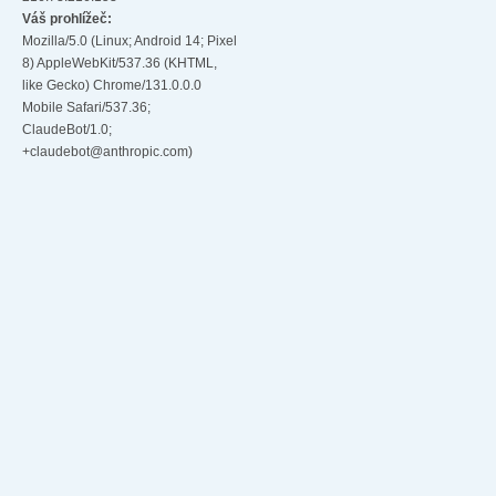
Váš prohlížeč:
Mozilla/5.0 (Linux; Android 14; Pixel
8) AppleWebKit/537.36 (KHTML,
like Gecko) Chrome/131.0.0.0
Mobile Safari/537.36;
ClaudeBot/1.0;
+claudebot@anthropic.com)