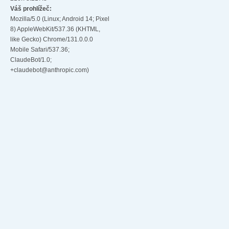
Váš prohlížeč:
Mozilla/5.0 (Linux; Android 14; Pixel
8) AppleWebKit/537.36 (KHTML,
like Gecko) Chrome/131.0.0.0
Mobile Safari/537.36;
ClaudeBot/1.0;
+claudebot@anthropic.com)