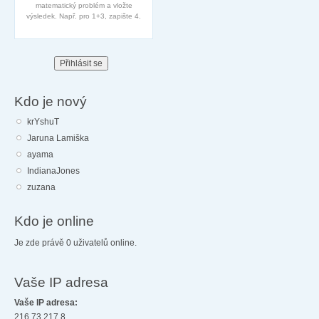
matematický problém a vložte
výsledek. Např. pro 1+3, zapište 4.
Kdo je nový
krYshuT
Jaruna Lamiška
ayama
IndianaJones
zuzana
Kdo je online
Je zde právě 0 uživatelů online.
Vaše IP adresa
Vaše IP adresa:
216.73.217.8