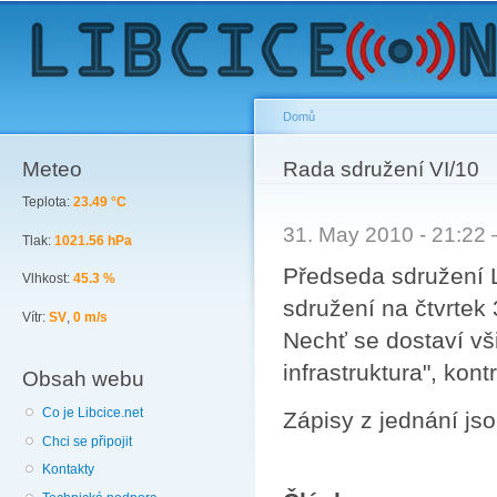
Sk
ma
co
Domů
Meteo
You are here
Rada sdružení VI/10
Teplota:
23.49 °C
31. May 2010 - 21:22
Tlak:
1021.56 hPa
Předseda sdružení L
Vlhkost:
45.3 %
sdružení na čtvrtek 
Vítr:
SV
,
0 m/s
Nechť se dostaví vš
infrastruktura", kont
Obsah webu
Co je Libcice.net
Zápisy z jednání js
Chci se připojit
Kontakty