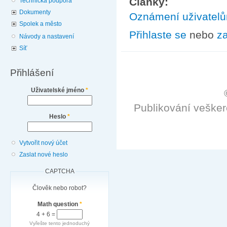
Články:
Technická podpora
Dokumenty
Oznámení uživatel
Spolek a město
Přihlaste se
nebo
za
Návody a nastavení
Síť
Přihlášení
Uživatelské jméno
*
Publikování veške
Heslo
*
Vytvořit nový účet
Zaslat nové heslo
CAPTCHA
Člověk nebo robot?
Math question
*
4 + 6 =
Vyřešte tento jednoduchý