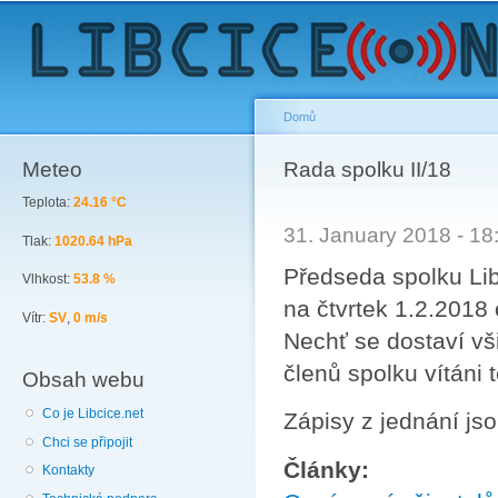
Sk
ma
co
Domů
Meteo
You are here
Rada spolku II/18
Teplota:
24.16 °C
31. January 2018 - 1
Tlak:
1020.64 hPa
Předseda spolku Lib
Vlhkost:
53.8 %
na čtvrtek 1.2.2018
Vítr:
SV
,
0 m/s
Nechť se dostaví vši
členů spolku vítáni t
Obsah webu
Co je Libcice.net
Zápisy z jednání js
Chci se připojit
Články:
Kontakty