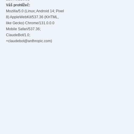
Váš prohlížeč:
Mozilla/5.0 (Linux; Android 14; Pixel
8) AppleWebKit/537.36 (KHTML,
like Gecko) Chrome/131.0.0.0
Mobile Safari/537.36;
ClaudeBot/1.0;
+claudebot@anthropic.com)