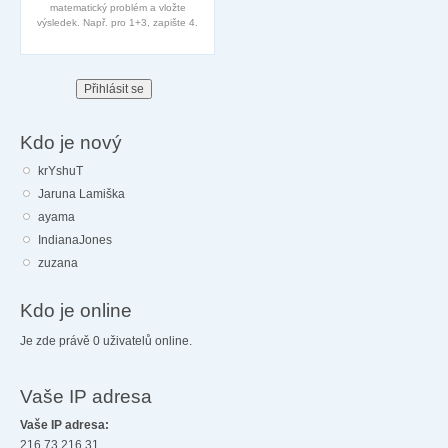
matematický problém a vložte
výsledek. Např. pro 1+3, zapište 4.
Kdo je nový
krYshuT
Jaruna Lamiška
ayama
IndianaJones
zuzana
Kdo je online
Je zde právě 0 uživatelů online.
Vaše IP adresa
Vaše IP adresa:
216.73.216.31