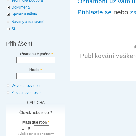
Oznámení uživatel
Technická podpora
Dokumenty
Přihlaste se
nebo
za
Spolek a město
Návody a nastavení
Síť
Přihlášení
Uživatelské jméno
*
Publikování veške
Heslo
*
Vytvořit nový účet
Zaslat nové heslo
CAPTCHA
Člověk nebo robot?
Math question
*
1 + 0 =
Vyřešte tento jednoduchý