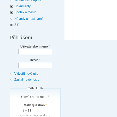
Technická podpora
Dokumenty
Spolek a město
Návody a nastavení
Síť
Přihlášení
Uživatelské jméno
*
Heslo
*
Vytvořit nový účet
Zaslat nové heslo
CAPTCHA
Člověk nebo robot?
Math question
*
8 + 11 =
Vyřešte tento jednoduchý