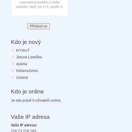
matematický problém a vložte
výsledek. Např. pro 1+3, zapište 4.
Kdo je nový
krYshuT
Jaruna Lamiška
ayama
IndianaJones
zuzana
Kdo je online
Je zde právě 0 uživatelů online.
Vaše IP adresa
Vaše IP adresa:
216.73.216.183