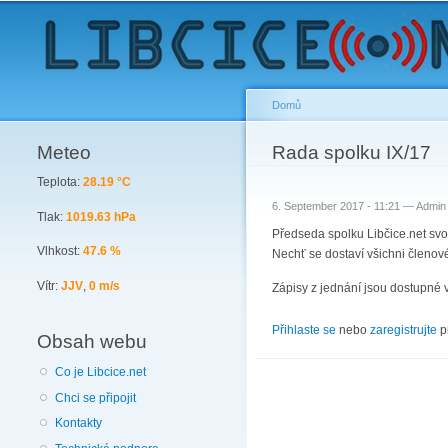
Domů
Meteo
You are here
Rada spolku IX/17
Teplota:
28.19 °C
6. September 2017 - 11:21 —
Admin
Tlak:
1019.63 hPa
Předseda spolku Libčice.net svo
Vlhkost:
47.6 %
Nechť se dostaví všichni členové 
Vítr:
JJV
,
0 m/s
Zápisy z jednání jsou dostupné 
Přihlaste se
nebo
zaregistrujte
p
Obsah webu
Co je Libcice.net
Chci se připojit
Kontakty