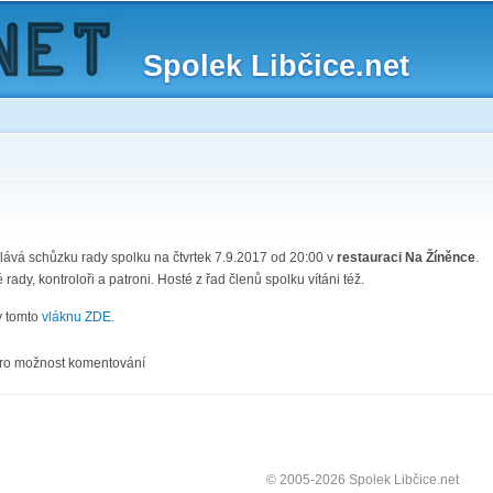
Skip to
main
Spolek Libčice.net
content
lává schůzku rady spolku na čtvrtek 7.9.2017 od 20:00 v
restauraci Na Žíněnce
.
rady, kontroloři a patroni. Hosté z řad členů spolku vítáni též.
v tomto
vláknu ZDE.
ro možnost komentování
© 2005-2026 Spolek Libčice.net