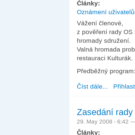
Články:
Oznámení uživatel
Vážení členové,
z pověření rady OS L
hromady sdružení.
Valná hromada prob
restauraci Kulturák.
Předběžný program
Číst dále...
about Pozvánka
Přihlas
Zasedání rady 
29. May 2008 - 6:42 
Články: