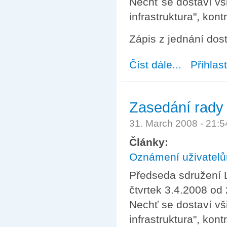
Nechť se dostaví vš
infrastruktura", kont
Zápis z jednání do
Číst dále...
about Zasedání 
Přihlas
Zasedání rady 
31. March 2008 - 21:
Články:
Oznámení uživatel
Předseda sdružení L
čtvrtek 3.4.2008 od 
Nechť se dostaví vš
infrastruktura", kont