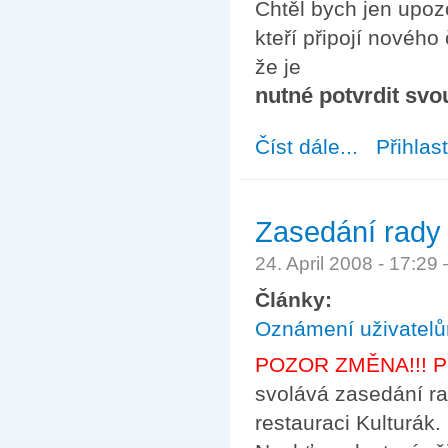
Chtěl bych jen upoz
kteří připojí nového 
že je
nutné potvrdit svo
Číst dále...
about Registrac
Přihlas
Zasedání rady 
24. April 2008 - 17:2
Články:
Oznámení uživatel
POZOR ZMĚNA!!! P
svolává zasedání ra
restauraci Kulturák.