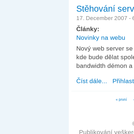
Stěhování ser
17. December 2007 -
Články:
Novinky na webu
Nový web server se
kde bude dělat spo
bandwidth démon a m
Číst dále...
about Stěhování
Přihlas
Stránky
« první
Publikování veške