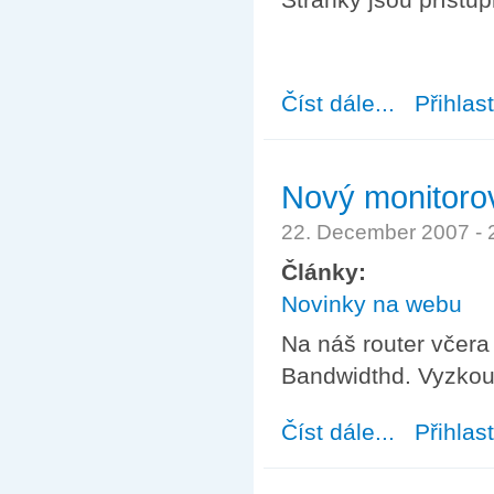
Číst dále...
about Ostrý prov
Přihlas
Nový monitorov
22. December 2007 -
Články:
Novinky na webu
Na náš router včera
Bandwidthd. Vyzkou
Číst dále...
about Nový moni
Přihlas