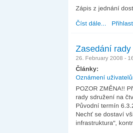
Zápis z jednání do
Číst dále...
about Zasedání 
Přihlas
Zasedání rady 
26. February 2008 - 
Články:
Oznámení uživatel
POZOR ZMĚNA!! Před
rady sdružení na čt
Původní termín 6.3.
Nechť se dostaví vš
infrastruktura", kont