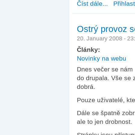
Číst dále...
about Zasedání 
Přihlas
Ostrý provoz s
20. January 2008 - 2
Články:
Novinky na webu
Dnes večer se nám 
do drupala. Vše se z
dobrá.
Pouze uživatelé, kte
Dále se špatně zobra
ale to jen drobnost.
Stránky jsou přístup