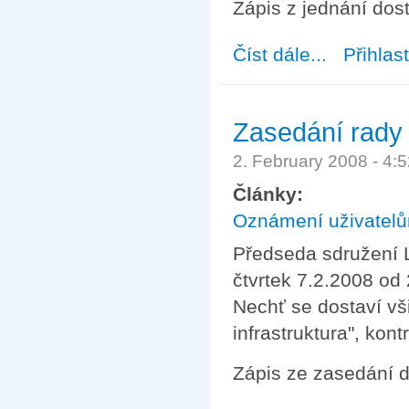
Zápis z jednání do
Číst dále...
about Zasedání 
Přihlas
Zasedání rady 
2. February 2008 - 4
Články:
Oznámení uživatel
Předseda sdružení L
čtvrtek 7.2.2008 od 
Nechť se dostaví vš
infrastruktura", kont
Zápis ze zasedání 