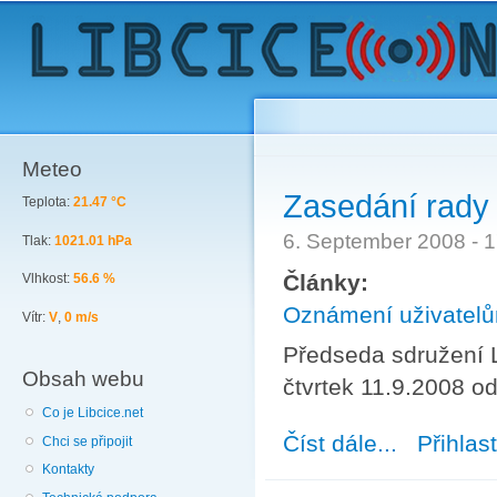
Sk
ma
co
Meteo
Zasedání rady 
Teplota:
21.47 °C
6. September 2008 - 
Tlak:
1021.01 hPa
Články:
Vlhkost:
56.6 %
Oznámení uživatel
Vítr:
V
,
0 m/s
Předseda sdružení L
Obsah webu
čtvrtek 11.9.2008 od
Co je Libcice.net
Číst dále...
about Zasedání 
Přihlas
Chci se připojit
Kontakty