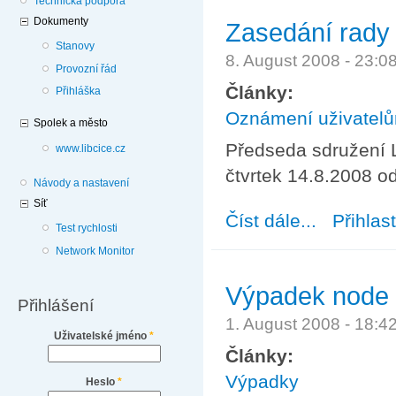
Technická podpora
Dokumenty
Zasedání rady 
Stanovy
8. August 2008 - 23:
Provozní řád
Články:
Přihláška
Oznámení uživatel
Spolek a město
Předseda sdružení L
www.libcice.cz
čtvrtek 14.8.2008 od
Návody a nastavení
Síť
Číst dále...
about Zasedání 
Přihlas
Test rychlosti
Network Monitor
Výpadek node
Přihlášení
1. August 2008 - 18:
Uživatelské jméno
*
Články:
Výpadky
Heslo
*