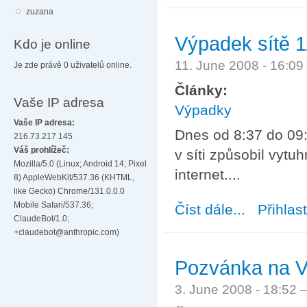
zuzana
Výpadek sítě 1
Kdo je online
11. June 2008 - 16:0
Je zde právě 0 uživatelů online.
Články:
Vaše IP adresa
Výpadky
Vaše IP adresa:
Dnes od 8:37 do 09:
216.73.217.145
Váš prohlížeč:
v síti způsobil vytu
Mozilla/5.0 (Linux; Android 14; Pixel
internet....
8) AppleWebKit/537.36 (KHTML,
like Gecko) Chrome/131.0.0.0
Mobile Safari/537.36;
Číst dále...
about Výpadek s
Přihlas
ClaudeBot/1.0;
+claudebot@anthropic.com)
Pozvánka na V
3. June 2008 - 18:52