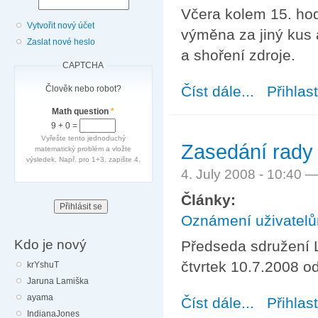
Včera kolem 15. hod
Vytvořit nový účet
výměna za jiný kus a
Zaslat nové heslo
a shoření zdroje.
CAPTCHA
Číst dále...
about Výpadek 
Přihlas
Člověk nebo robot?
Math question
*
9 + 0 =
Vyřešte tento jednoduchý
Zasedání rady 
matematický problém a vložte
výsledek. Např. pro 1+3, zapište 4.
4. July 2008 - 10:40 
Články:
Oznámení uživatel
Kdo je nový
Předseda sdružení L
čtvrtek 10.7.2008 od
krYshuT
Jaruna Lamiška
ayama
Číst dále...
about Zasedání 
Přihlas
IndianaJones