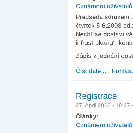
Oznámení uživatel
Předseda sdružení L
čtvrtek 5.6.2008 od 
Nechť se dostaví vš
infrastruktura", kont
Zápis z jednání do
Číst dále...
about Zasedání 
Přihlas
Registrace
27. April 2008 - 19:4
Články:
Oznámení uživatel